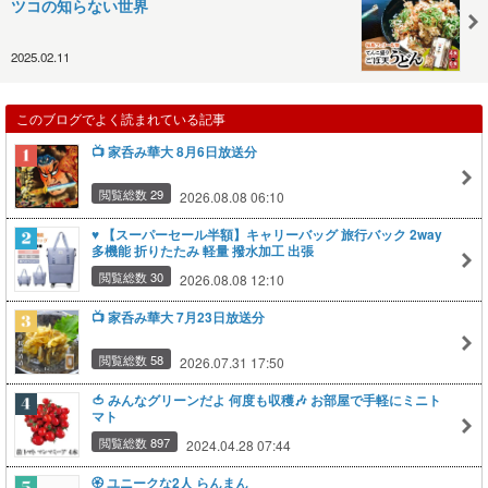
ツコの知らない世界
2025.02.11
このブログでよく読まれている記事
📺️ 家呑み華大 8月6日放送分
閲覧総数 29
2026.08.08 06:10
♥️ 【スーパーセール半額】キャリーバッグ 旅行バック 2way
多機能 折りたたみ 軽量 撥水加工 出張
閲覧総数 30
2026.08.08 12:10
📺️ 家呑み華大 7月23日放送分
閲覧総数 58
2026.07.31 17:50
🍅 みんなグリーンだよ 何度も収穫🎶 お部屋で手軽にミニト
マト
閲覧総数 897
2024.04.28 07:44
🏵️ ユニークな2人 らんまん