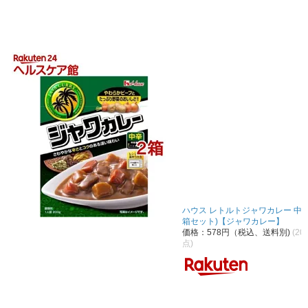
ハウス レトルトジャワカレー 中辛(2
箱セット)【ジャワカレー】
価格：578円（税込、送料別)
(20
点)