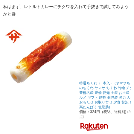
私はまず、レトルトカレーにチクワを入れて手抜きで試してみよう
かと😁
特選ちくわ（1本入） (ヤマサちく
のちくわ ヤマサ ちくわ 竹輪 チク
豊橋名産 豊橋 愛知 土産 お土産 
ルメ ギフト 贈答 個包装 弾力 人
おもたせ お取り寄せ 夕食 贅沢 高
高たんぱく 低脂肪)
価格：324円（税込、送料別)
(20
点)