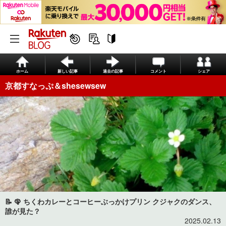
ホーム
新しい記事
過去の記事
コメント
シェア
京都すなっぷ＆shesewsew
📝 🦚 ちくわカレーとコーヒーぶっかけプリン クジャクのダンス、
誰が見た？
2025.02.13