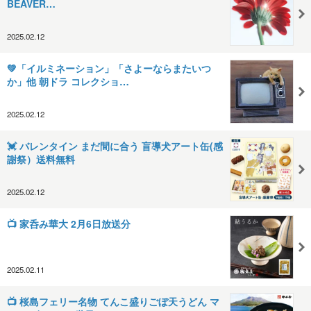
BEAVER…
2025.02.12
💚「イルミネーション」「さよーならまたいつ
か」他 朝ドラ コレクショ…
2025.02.12
💓 バレンタイン まだ間に合う 盲導犬アート缶(感
謝祭）送料無料
2025.02.12
📺️ 家呑み華大 2月6日放送分
2025.02.11
📺️ 桜島フェリー名物 てんこ盛りごぼ天うどん マ