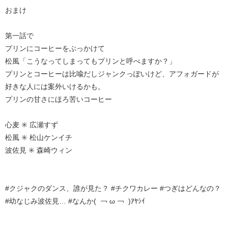
おまけ
第一話で
プリンにコーヒーをぶっかけて
松風「こうなってしまってもプリンと呼べますか？」
プリンとコーヒーは比喩だしジャンクっぽいけど、アフォガードが
好きな人には案外いけるかも。
プリンの甘さにほろ苦いコーヒー
心麦 ✳️ 広瀬すず
松風 ✳️ 松山ケンイチ
波佐見 ✳️ 森崎ウィン
#クジャクのダンス、誰が見た？ #チクワカレー #つぎはどんなの？
#幼なじみ波佐見… #なんか( ￢ ω ￢ )ｱﾔｼｲ