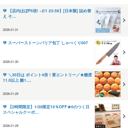
💚 【店内ほぼP5倍! ~2/1 23:59】[日本製] 詰め替
え そ…
2026.01.31
💚 スーパーストーンバリア包丁 しゃべくり007
2026.01.30
💚 ＼30日は ポイント4倍！要エントリー／★糖度
11.0以上 酸1.…
2026.01.29
💚 【2時間限定】1/30限定10％OFF★0のつく日
スペシャルクーポ…
2026.01.29