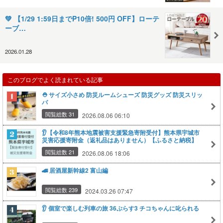
💚 【1/29 1:59日までP10倍! 500円 OFF】ローテ
ーブ…
2026.01.28
このブログでよく読まれている記事
⛑️ サイズ小さめ 防災ルームシューズ 防災グッズ 防災スリッ
パ
閲覧総数 31
2026.08.06 06:10
👂️【令和8年熊本地震被害支援緊急寄附受付】熊本県宇城市
災害応援寄附金（返礼品はありません）【ふるさと納税】
閲覧総数 21
2026.08.06 18:06
🚄 居酒屋新幹線2 富山編
閲覧総数 239
2024.03.26 07:47
👂️ 個室で楽しむ列車の旅 36ぷらす3 チコちゃんに叱られる