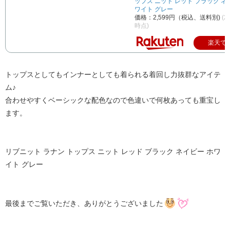
ップス ニット レッド ブラック ネ
ワイト グレー
価格：2,599円（税込、送料別)
(2
時点)
楽天で
トップスとしてもインナーとしても着られる着回し力抜群なアイテ
ム♪
合わせやすくベーシックな配色なので色違いで何枚あっても重宝し
ます。
リブニット ラナン トップス ニット レッド ブラック ネイビー ホワ
イト グレー
最後までご覧いただき、ありがとうございました