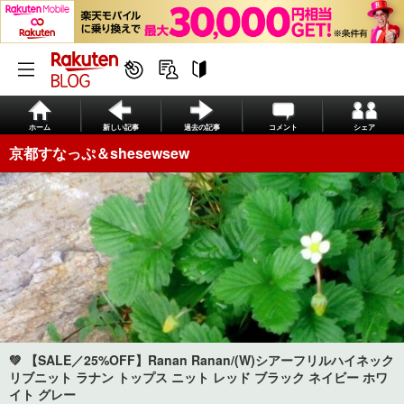
ホーム
新しい記事
過去の記事
コメント
シェア
京都すなっぷ＆shesewsew
💚 【SALE／25%OFF】Ranan Ranan/(W)シアーフリルハイネック
リブニット ラナン トップス ニット レッド ブラック ネイビー ホワ
イト グレー