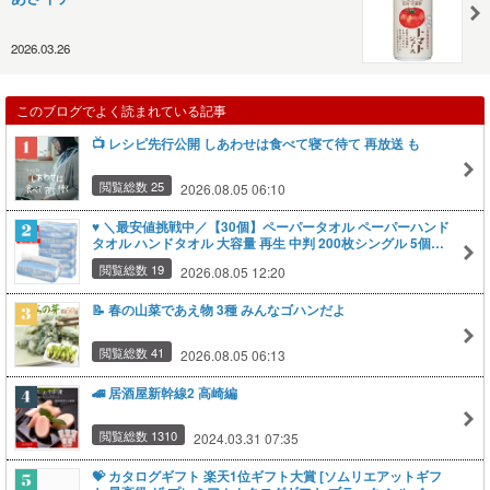
2026.03.26
このブログでよく読まれている記事
📺️ レシピ先行公開 しあわせは食べて寝て待て 再放送 も
閲覧総数 25
2026.08.05 06:10
♥️ ＼最安値挑戦中／【30個】ペーパータオル ペーパーハンド
タオル ハンドタオル 大容量 再生 中判 200枚シングル 5個入
り×6袋セット 送料無料
閲覧総数 19
2026.08.05 12:20
📝 春の山菜であえ物 3種 みんなゴハンだよ
閲覧総数 41
2026.08.05 06:13
🚄 居酒屋新幹線2 高崎編
閲覧総数 1310
2024.03.31 07:35
💝 カタログギフト 楽天1位ギフト大賞 [ソムリエアットギフ