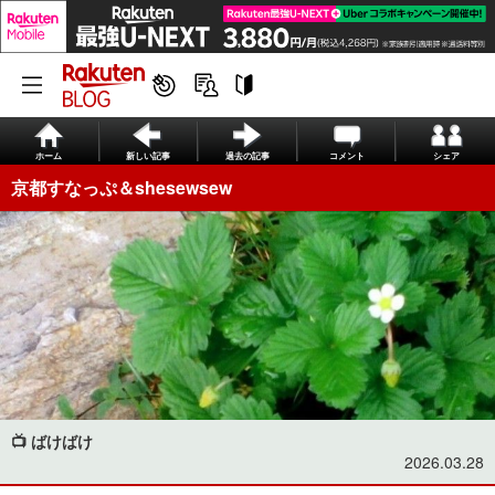
ホーム
新しい記事
過去の記事
コメント
シェア
京都すなっぷ＆shesewsew
📺️ ばけばけ
2026.03.28