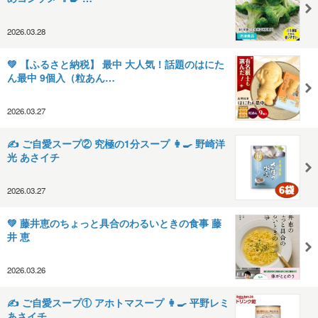
2026.03.28
💚 【ふるさと納税】 最中 大人気！話題のはにた
ん最中 9個入（粒あん…
2026.03.27
✍️ ご自愛スープ② 究極の1分スープ 👩‍🍳 野崎洋
光 あさイチ
2026.03.27
💚 藤井恵のちょっと具合のわるいときの食事 藤
井 恵
2026.03.26
✍️ ご自愛スープ① アホトマスープ 👩‍🍳 平野レミ
あさイチ