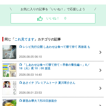
お気に入りの記事を「いいね！」で応援しよう
いいね！
0
同じ「
これ見てます
」カテゴリの記事
📺️ レシピ先行公開 しあわせは食べて寝て待て 再放送 も
2026.08.05 06:10
📺️ 「しあわせは食べて寝て待て～早春の養生編～」8／
18（火）夜 10：00 放送
2026.08.03 14:40
📺️ あさイチ プレミアムトーク 夏川草介さん
2026.08.01 23:53
📺️ 家呑み華大 7月23日放送分