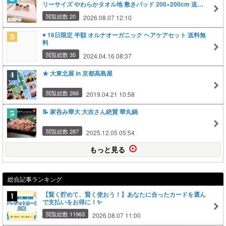
リーサイズ やわらかタオル地 敷きパッド 200×200cm 送料
無料
閲覧総数 20
2026.08.07 12:10
♥ 16日限定 半額 オルナオーガニック ヘアケアセット 送料無
料
閲覧総数 35
2024.04.16 08:37
★ 大東北展 in 京都高島屋
閲覧総数 266
2019.04.21 10:58
📝 家呑み華大 大吉さん絶賛 華丸鍋
閲覧総数 287
2025.12.05 05:54
もっと見る
総合記事ランキング
【賢く貯めて、賢く使おう！】あなたに合ったカードを選ん
で支払いをお得に！✨
閲覧総数 11963
2026.08.07 11:00