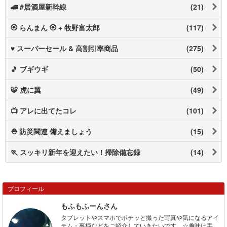
🚄 #居酒屋新幹線
(21)
🏵️ らんまん 🏵️ + 牧野富太郎
(117)
♥ スーパーセール & 高割引率商品
(275)
🎵 ブギウギ
(50)
🐯 虎に翼
(49)
📺️ アレに出てたコレ
(101)
⛑️ 防災関連 備えましょう
(15)
🏃 スッキリ新年を迎えたい！掃除備忘録
(14)
プロフィール
もふもふーんさん
タブレットやスマホでポチッと撮った写真や気になるアイ
テム・事柄などをご紹介していきたいです。☆趣味は手