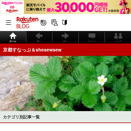
ホーム
前へ
次へ
コメント
シェア
京都すなっぷ＆shesewsew
カテゴリ別記事一覧