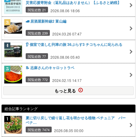
災害応援寄附金（返礼品はありません）【ふるさと納税】
閲覧総数 21
2026.08.06 18:06
🚄 居酒屋新幹線2 富山編
閲覧総数 239
2024.03.26 07:47
👂️ 個室で楽しむ列車の旅 36ぷらす3 チコちゃんに叱られる
閲覧総数 77
2026.08.06 05:40
📝 志麻さんのキャロットラペ
閲覧総数 772
2024.02.15 14:17
もっと見る
総合記事ランキング
夏に切り戻しで繰り返し花を咲かせる植物 ペチュニア バー
ベナ…
閲覧総数 7474
2026.08.05 00:00