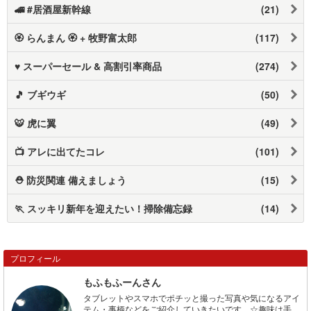
🚄 #居酒屋新幹線
(21)
🏵️ らんまん 🏵️ + 牧野富太郎
(117)
♥ スーパーセール & 高割引率商品
(274)
🎵 ブギウギ
(50)
🐯 虎に翼
(49)
📺️ アレに出てたコレ
(101)
⛑️ 防災関連 備えましょう
(15)
🏃 スッキリ新年を迎えたい！掃除備忘録
(14)
プロフィール
もふもふーんさん
タブレットやスマホでポチッと撮った写真や気になるアイ
テム・事柄などをご紹介していきたいです。☆趣味は手