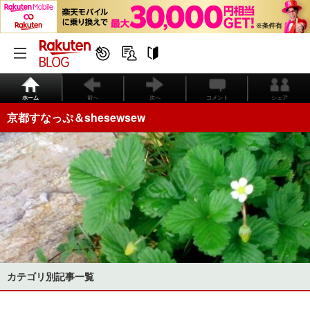
ホーム
前へ
次へ
コメント
シェア
京都すなっぷ＆shesewsew
カテゴリ別記事一覧