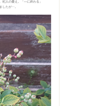
。杞人の憂え。「—に終わる」
ましたが‥。