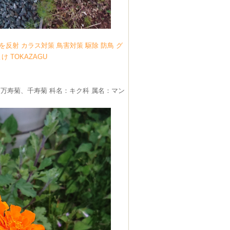
を反射 カラス対策 鳥害対策 駆除 防鳥 グ
 TOKAZAGU
万寿菊、千寿菊 科名：キク科 属名：マン