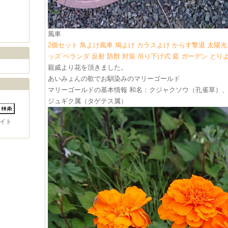
風車
2個セット 鳥よけ風車 鳩よけ カラスよけ からす撃退 太陽光
ッズ ベランダ 反射 防獣 対策 吊り下げ式 庭 ガーデン とりよけ
親戚より花を頂きました。
あいみょんの歌でお馴染みのマリーゴールド
マリーゴールドの基本情報 和名：クジャクソウ（孔雀草）、
ジュギク属（タゲテス属）
イト