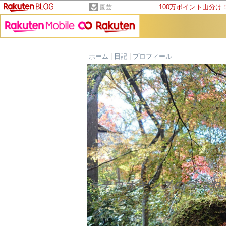
100万ポイント山分け
園芸
ホーム
|
日記
|
プロフィール
タチウオキングのつぶや