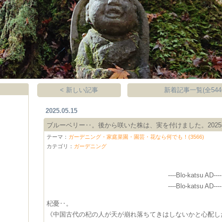
< 新しい記事
新着記事一覧(全544
2025.05.15
ブルーベリー‥。後から咲いた株は、実を付けました。2025
テーマ：
ガーデニング・家庭菜園・園芸・花なら何でも！(3566)
カテゴリ：
ガーデニング
----Blo-katsu AD----
----Blo-katsu AD----
杞憂‥。
《中国古代の杞の人が天が崩れ落ちてきはしないかと心配し