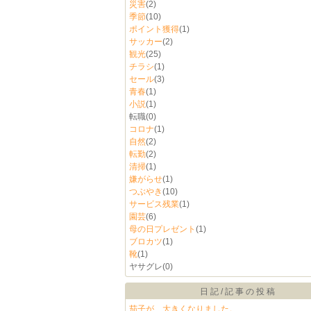
災害
(2)
季節
(10)
ポイント獲得
(1)
サッカー
(2)
観光
(25)
チラシ
(1)
セール
(3)
青春
(1)
小説
(1)
転職
(0)
コロナ
(1)
自然
(2)
転勤
(2)
清掃
(1)
嫌がらせ
(1)
つぶやき
(10)
サービス残業
(1)
園芸
(6)
母の日プレゼント
(1)
ブロカツ
(1)
靴
(1)
ヤサグレ
(0)
日記/記事の投稿
茄子が、大きくなりました。