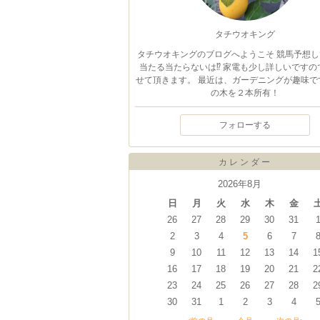
タチウオキング
タチウオキングのブログへようこそ 競馬予想し
当たる当たらないは⁉️ 家電も少し詳しいですの
せて頂きます。 最近は、ガーデニングが趣味で
の木を２本所有！
フォローする
カレンダー
2026年8月
日
月
火
水
木
金
26
27
28
29
30
31
2
3
4
5
6
7
9
10
11
12
13
14
1
16
17
18
19
20
21
2
23
24
25
26
27
28
2
30
31
1
2
3
4