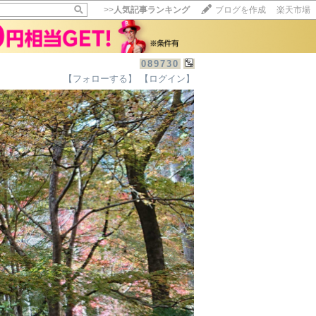
>>
人気記事ランキング
ブログを作成
楽天市場
089730
【フォローする】
【ログイン】
【毎日開催】
15記事にいいね！で1ポイント
10秒滞在
いいね!
--
/
--