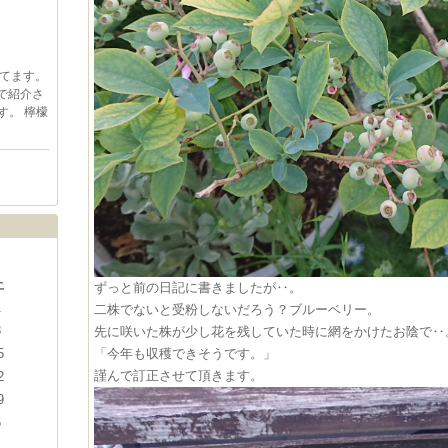
てます。
で紹介さ
す。 檸檬
土
ずっと前の日記に書きましたが‥。
1
二株でないと受粉しないだろう？ブルーベリー。
8
先に咲いた株が少し花を残していた時に網をかけたお陰で‥
「今年も収穫できそうです。」
5
謹んで訂正させて頂きます。
2
9
5