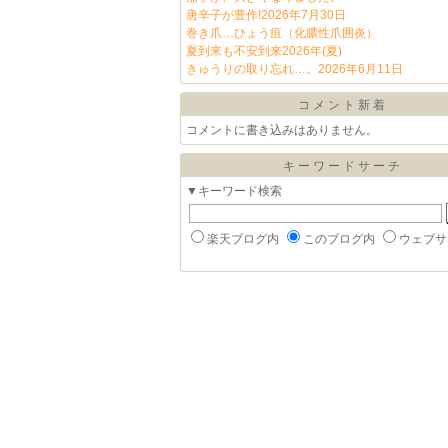
唐辛子が豊作!2026年7月30日
巻き爪…ひょう疽（化膿性爪囲炎）
夏到来も不安到来2026年(夏)
きゅうりの取り忘れ…。2026年6月11日
コメント新着
コメントに書き込みはありません。
キーワードサーチ
▼キーワード検索
楽天ブログ内
このブログ内
ウェブサ