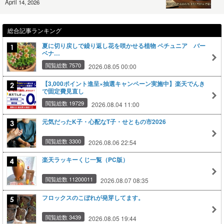
April 14, 2026
総合記事ランキング
夏に切り戻しで繰り返し花を咲かせる植物 ペチュニア バー
ベナ…
閲覧総数 7570
2026.08.05 00:00
【3,000ポイント進呈×抽選キャンペーン実施中】楽天でんき
で固定費見直し
閲覧総数 19729
2026.08.04 11:00
元気だったK子・心配なT子・せともの市2026
閲覧総数 3300
2026.08.06 22:54
楽天ラッキーくじ一覧（PC版）
閲覧総数 11200011
2026.08.07 08:35
フロックスのこぼれが発芽してます。
閲覧総数 3439
2026.08.05 19:44