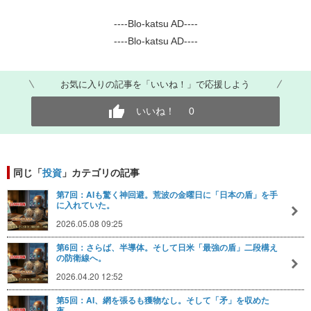
----Blo-katsu AD----
----Blo-katsu AD----
お気に入りの記事を「いいね！」で応援しよう
いいね！
0
同じ「
投資
」カテゴリの記事
第7回：AIも驚く神回避。荒波の金曜日に「日本の盾」を手
に入れていた。
2026.05.08 09:25
第6回：さらば、半導体。そして日米「最強の盾」二段構え
の防衛線へ。
2026.04.20 12:52
第5回：AI、網を張るも獲物なし。そして「矛」を収めた
夜。