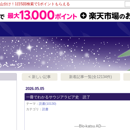
ト山分け！1日5回検索で1ポイントもらえる
のページ
< 新しい記事
新着記事一覧(全12134件)
2026.05.05
一冊でわかるサウジアラビア史 読了
テーマ：
読書(10130)
カテゴリ：
読書
----Blo-katsu AD----