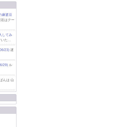
定の麻婆豆
 最近はクー
購入してみ
すいた…
6/23)
遅
/29)
ル
ばんは 山