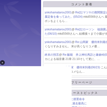
コメント新着
yokohamatarou2001
@
Re[1]:マツヤの期間限
腐定食を食ってみた。(05/24)
mkd5569さんへ
ポンをよくもら…
yokohamatarou2001
@
Re[1]:ローソン 福袋
た(06/10)
mkd5569さんへ 結構後々まで小腹が
yokohamatarou2001
@
Re:山岡家 優待米到着(0
くなりすみません。 米が高くなりコメ優…
終末の預言
@
Re:飯能 井上神社再訪と鎌倉峠(06
カによる福音書 21章 21:10そして更に、…
×
mkd5569
@
Re:山岡家 優待米到着(06/23)
こん
岡やさんの優待はおコメなん…
フリーページ
ニューストピックス
人気アプリ｢SNOW｣に措置命令
初めて100万円を超え過去最高に