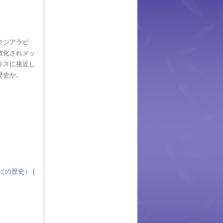
ウジアラビ
教化されメッ
リスに接近し
歴史か。
の歴史） [