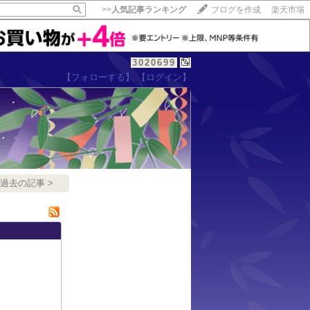
>>
人気記事ランキング
ブログを作成
楽天市場
3020699
【フォローする】
【ログイン】
【毎日開催】
15記事にいいね！で1ポイント
10秒滞在
いいね!
--
/
--
過去の記事 >