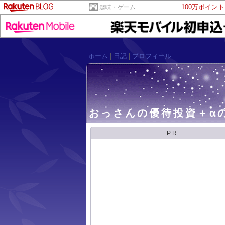
100万ポイン
趣味・ゲーム
ホーム
|
日記
|
プロフィール
おっさんの優待投資＋α
PR