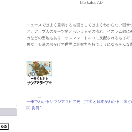
----Blo-katsu AD----
ニュースではよく登場するも国としてはよくわからない国サ
ア。アラブ人のルーツ的ともいえるその流れ、イスラム教に
カなどの聖地もあり、オスマン・トルコに支配されるもイギ
独立、石油のおかげで世界に影響力を持つようになるそんな
一冊でわかるサウジアラビア史 （世界と日本がわかる 国ぐに
関 眞興 ]