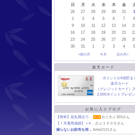
日
月
火
水
木
金
26
27
28
29
30
31
2
3
4
5
6
7
9
10
11
12
13
14
1
16
17
18
19
20
21
2
23
24
25
26
27
28
2
30
31
1
2
3
4
<前の月
今月
次の月>
楽天カード
ポイントが4倍貯ま
楽天カード
（クレジットカード）
2,000ポイントプレゼ
お気に入りブログ
【簡単】花丸満点で…
わくわく303さん
【７月運用成績】＋4…
かぶ１０００さん
減らないお財布を持…
toms2121さん