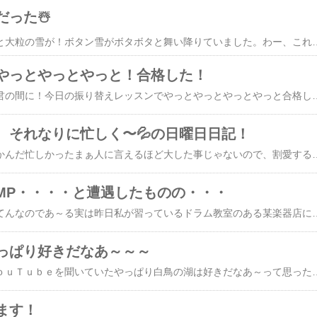
った☃️
朝、カーテンを開けると大粒の雪が！ボタン雪がボタボタと舞い降りていました。わー、これは積もるかなぁと期待したのもつかの間9時にはぴたっと止み、、、予定していた確定申告に突っ走っていきました。40分かけて自転車で行き順番とって 違う場所に移動し、用事を済ませ昼過ぎにまた税務署に舞い戻り手続きを済ませてきました！帰り着いた6時にはもうヘトヘトしかしやっと終わって一安心。毎年申告してる人は慣れてるだろうけど、不慣れな人間にはなかなか大変でした。今年はお正月からなんだかとっても忙しく勝手に忙しくしてるのは自分なんですが、次から次と山に登っている状態で今年からまた1つ自分磨きにつながればと始めたことも大きく出遅れアップアップアップアップの毎日です。しかし！今日で1つのことが終わりました。また明日から登りです。ちょっとずつちょっとずつ2センチほど高くなっているだけの山でしょうけど、また山登りです。今日は久しぶりにテレビを見ました。夜のテレ
やっとやっとやっと！合格した！
中島みゆきさんの空と君の間に！今日の振り替えレッスンでやっとやっとやっとやっと合格したよ！パチパチパチパチ👏🌟🌟🌟本当にうれしかった！もうもういつも凡ミスで延び延びになってたから～～～～～それで次の曲はこれ！この前映画を見たの
、それなりに忙しく〜💦の日曜日日記！
今日の日曜日もなんだかんだ忙しかったまぁ人に言えるほど大した事じゃないので、割愛するとして〜夕方はまたまたドラム教室に行ってきました。もうね〜もうね〜中島みゆきさんとどれほどお付き合いしてることか（笑）一応叩けているけど、凡ミスが多い！と評されました💦そうです。今日も不合格です。あちゃ〜💦です！ちょうど12月にインフルエンザで休んだときの振替があるから、今週もう一回挑戦しようしてこよう！まさかのまさかこんなに長くかかるとはね（笑）いやいや！こんなもんですよね。と諦めて！と。ところで今日はひな祭り買い物に行ってついつい桜餅買っちゃったよ。4個入り
PUMP・・・・と遭遇したものの・・・
そう～・・・てんてんてんなのであ～る実は昨日私が習っているドラム教室のある某楽器店に時間ギリギリで駆け込もうと急いで歩いていた時のことあと１０メートルで店には入れるというところでそこらへんにうじゃうじゃ固まっていた人だかりを制して、道を開けるように仕切る人が現れた私はもうもう～急いでまっしぐら小走りだったのにあれよあれよという間に私の為に道が明けられた感じになったあちゃ～あと5－６メートルだ走っちゃえと進もうとするとありゃ～～～誰か知らない人に並んでください！と分けもわからず列の中に押し込まれた何じゃこりゃなんじゃこりゃと見ていたら5-6人の男性がひょんひょんした感じでそう妙に飛ぶような～身体を揺らすような～変な感じでこちらに向かってきたバンダナのような帽子を被っていて少し色黒だれ？？？目が点あっという間に
っぱり好きだなあ～～～
作業しながらずっとＹｏｕＴｕｂｅを聞いていたやっぱり白鳥の湖は好きだなあ～って思
ます！