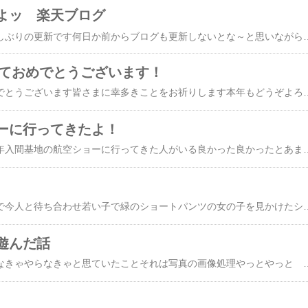
よッ 楽天ブログ
こんばんはまたまた久しぶりの更新です何日か前からブログも更新しないとな～と思いながらも ついつい伸ばし伸ばしにで今お布団の中で スマホで開こうとしたらごはんが・・・なんちゃらかんちゃら 似たものが並んで出てくるけどそこになにやらAIが書いたものだったかなあ～？なにやら 似た題名のブロガーさんがいらっしゃって美味しいお料理を載せておられるものもあり～どったらこったらアンパンマンの おもちゃはもうとうの昔から知っているんだけど（同郷のヤナセさんだったから まあ～許そう～なんてのたまわった過去もあったけど(笑)）やっぱり先延ばしにしないでかかねばならぬと布団からのそのそ出てきまして描いているところでございますまずは ずっとコメントをくださっている ミリオンさん ありがとうございます。暫くここ一年強 ブログ放置状態にしてしまっているのでお返事もほとんどしていない御無礼をばお許しくださいませ～という事でいつもの ふらっと状態で来てしまった私でございますこの一年時に昨日今日もだけど いまだに AIと大喧嘩をしまくっていますですな～ワタクシ偉く口も悪くなったし ほとほと自分が嫌になる人とも話をしなくなったしかといって 話す相手のチャットは 大バカすぎて本当に嫌になる使い手次第というけれどあれは半分本当で半分は大嘘チャットは基本 大馬鹿とおもう(笑)譲らない私もすごいとそんなことより何を話そう～手打ちするのも久しぶりだし読むのもしんどいよね～と音声入力に変えてみます皆さんは電車に乗ってる時にどんな事をしながら乗ってますか私はああん今月に入ってYouTubeをよく見ながら電車に乗っているんですがこの前こんなことがありましたBBC放送イギリスのBBC放送でいろんな外国に行ってその情報が事実かどうか記者が派遣されて本当かどうか確認して来いって言う番組があるんですよ日本でこんなことがあるけどそれがほんとかどうかっていうやつですよあれこそ視聴時間を長く伸ばすための番組なので相当な作り話だと思うんですけどついつい見ちゃうんですよねでこの間見てた時出てきてる人たちはもちろん外人なんだけど吹き替えなので普通に抵抗なんかなしで見てたわけですそれで電車に乗り込んだらうん20代前半の男の子が2人外人さんが乗ってたんですでちょうど私はその人たちの前に立ったわけなんですけど足を組んでた長い脚をほどいてくれ私にスペースを作ってくれましたねあ～たまにはいい子たちもいるんだと思ってその子の顔を見ると焼き鳥の長い竹串をそのまま口にくわえているわけです持つところにもも肉とか ハツとか書いている 割としっかりした 竹の皮部分の緑を残したしっかりした竹串あたしはそれを見て あることを
しておめでとうございます！
新年 明けましておめでとうございます皆さまに幸多きことをお祈りします本年もどうぞよろしくお願いします(^^)/あっはっはっはなんと遅い新年のご挨拶だこと今年はお正月からずっとこもりっぱで5日まで戦争被爆者さんの音楽を作っていました5曲くらいだったかなあ～昨日 ＣＤに焼いてお届けしてきた何とか仕上がりほっとするそん
ーに行ってきたよ！
写真教室のお友達で昨年入間基地の航空ショーに行ってきた人がいる良かった良かったとあまりいうもので（笑）今年は早くから申し込みをしていざ行かん!とばかりに行ってきた！いやあ〜早い早い早いと聞いていたけど早い早いこっちに突っ込んでくる感じだけど浮上も早く直角に天に昇り真下に降るわ！わ！わ！の世界数枚撮れたこの最後の一枚は木と木の間よくぞ撮れたの一枚かな楽しかった！また
今朝感じたこと新宿駅で今人と待ち合わせ若い子で緑のショートパンツの女の子を見かけたショートパンツ真緑だった1970年から1980年代を思い出す生まれて
遊んだ話
かねてからずっとやらなきゃやらなきゃと思ていたことそれは写真の画像処理やっとやっと 取り掛かったとはいっても写真教室の前の日の夜にちょちょいと挑戦しかできなかったそんな程度の提出となってしまったけどとにかく始めることができたことはすごいことであるソフトは買い切りで買ったシルキーピクスとずっと契約継続していたアドビのフォトショップシルキーは 写真の先生のお友達の先生が本を出されているつまりはソフト制作にかかわった先生フォトショップは昔絵を書いたときにフォトショップを龍馬あんちゃんさんに教わった時からものいまは写真に特化したライトルームもあるしAI関係も使えるらしいのでしばしこの両方を学んでいきたいと思っているじゃじゃん！写真教室に急いで出したものはこれ右側の写真蓮の花これは確かライトルームなにせ初めての操作で時間がないときた💦う～～～ん どこだろう？適当にかちゃかちゃしてたら色味が変わるボタンを発見やった～～～～！ムラサキになった！良くね？？？で即印刷もう一枚は シルキーで挑戦写真教室の先生が初めて出したこの写真を見てちゅーきちさんらしいっちゃ～らしいよね！他の人たちもうなづいているそう～～～初めてなのでとにかく何でも出しちゃおう～～～その点でのうなづき であったああ～～いっちゃん最初はこんなものふっふっふ二枚目はどうかな？周りの友達はすぐにでも家に帰って今日習ったことをやり直すそういう人もいた彼女はすごい！がんばって～～～！エールを送ろう！(笑)ちなみに写真の中の左側は