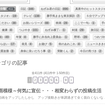
未分類
411
日記
346
ねずみ君の日記
896
真夜中のヒットスタジオ
タジオ♪
19
テレビ
138
勝手気ままな東京探訪
7
５分でアップ
ください
38
お祝いシリーズ
88
映画
28
ここで一句♪
1
手
健康
4
つぶやき
101
ねずみ横丁♪
1
剣道
29
旅日記
3
道)
49
年賀
4
勝手に弁当向上委員会♪
1
野球♪
28
つれづ
らほい
17
発見
4
お遊び
5
街のあれこれ
4
ニュースきき
体質改善
3
身体に良いだろう事
2
実験くん
2
今日の気づき
2
テゴリの記事
全411件 (411件中 1-50件目)
1
2
3
4
5
6
...
9
>
雨模様～何気に宣伝・・・相変わらずの投稿生活
という事で昨日もある動画をアップしたしかし アップ後動きが単調過ぎて全く面白くないなのでAIに頼んで 一回り回転させてと頼んだらクレジット不足で 無反応まったくもって忘れていたのだけど昼に なぜか その時のページが現れて見てみるとなんとなんと動画ができていたあまりにも まんま過ぎていやむしろ 一本やられたと