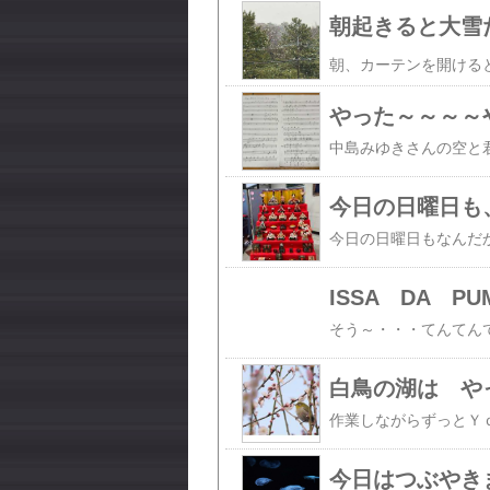
朝起きると大雪だ
やった～～～～
今日の日曜日も
ISSA DA 
白鳥の湖は や
今日はつぶやき