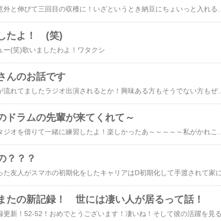
ベランダ プランター意外と伸びて三回目の収穫に！いざというとき納豆にちょいっと入れるときなど重宝しますこうしてプランターで芽を出したもの柿（おそらく）なにかの柑橘系ピ
たよ！ (笑)
さんのお話です
​今日こんなメッセージが流れてましたラジオ出演されるとか！興味ある方もそうでない方
のドラムの先輩が来てくれて～
近くの文化ホールのスタジオを借りて一緒に練習したよ！楽しかったあ～～～～～私がかれこれ4か月かかって覚えきれてないのをわずか２０分で先輩の聞き取り音符で（頭の中）しっかりと仕上げてたたいて見せてくれたよ～さすがとしか言いようがない！パチパチパチパチ☆彡そして自家製の豚汁のお土産までもらっちゃったそれからバレンタインのチョコレートボンボンまで～～～💛が飛びまくり～お昼はイタリアンで満腹に食べちゃったのでトン汁はおじやにしていただいちゃいまいた～これはもう～愛♡（笑）今頃くしゃみをしているだろうな～（笑）美味しかった～ごっちゃんでした(^^)/♡それからこれも愛をいただきました(^^)/ぷぷ笑モロゾフのチョコレートボンボン♡ごっちゃんです(^^)/今日のドラムは実は大変でしたですのよ～昨日千葉のお寺さんに行って石像をビデオ撮りに行ったのですそしたら撮るのに一所懸命になって石段に毛躓いてあ
の？？？
またの新記録！ 世には凄い人が居るって話！