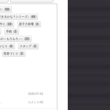
♪
59
できるかな？シリーズ♪
44
作り
19
原子力発電
1
手紙
1
れの～もろもろ～♪
23
かじり
6
スタンプ
2
音楽づくり
2
2026.07.02
思っておもしろくて 昨日の動画を作り直して別バージョンで アップしなおしたその動画がこれ！・・・​ここ​https://www.tiktok.com/tiktokstudio/analytics/7657777613049433351?from=invideo_button​見られないかも～💦？？
コメント(4)