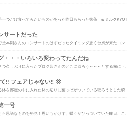
ンサートだった
明日は京都 平安神宮で堂本剛さんのコンサートのはずだったタイミング悪く台風が来たコンサート中止かどうか今日の昼にはわかるはずだったが里の友達と行くようになってたのだけどコンサートがどうなるかわからないまま一か八かで前乗り？そんな話も出てたけど友達はそれを実行したそんなこんなで私は京都まで友達に会いに今新幹線あと20分ほどで着くえーいもうもうこうなりゃ楽しんでくるぞっ！と！帰りは友達は台風がぬけてるけど私は、、、さて？どーなりますことやらまあまあなかなかこんなことでもなきゃゆっくり会えないしね！そんなこんなで数日京都旅行とあいなりました！台風
グ・・・いろいろ変わってたんだね
題名にこう書いたいきさつ久しぶりに入ったブログ皆さんのとこに回ろう～～～とする前に・・・こんなことがあったひとつ前の記事いただいたコメントにレスをしたとき私の名前が出ていないログインしているのに出ていないそれで管理画面に入ったコメント欄見たら俵のねずみでなく <a href="/_nour…とあるへんなの！コピペしたら今書いている字のバックにシャドウがかかっている変なの！しかもフォローしているお仲間さんなのにフォローする。。とあるもうさせてもらってますって～～～！！これも変なの💦そして管理画面
‼️ フェアじゃない‼️ 💢
今、ベランダに出してる鉢を部屋の中に入れた鉢の辺りに葉っぱがついている取ろうとした瞬間何か変と思った！外に出して写真を撮るそれがこれ！ダメだよね〜💦これって‼️ちゃんと見えるところにひっついてよ〜💦上から見たら、こんななのよ！ きっと写真でかいなぁ〜（小さくしとこ）ねー！！！ただの葉っぱでしょ‼️よかった。つままなくて💦 想像するだけで 泣きそー! 😭💦ぎゃー!😱😱😱💦💦💦だったよ！この前なんかベランダに置いてる土の袋を寄せようとしたらでっかい、でっかい黒光りのゴキブリが出てきたし💦ぎゃー! 😱😱😱ここ3階なんだけどー！ー！ー！壁這ってくるんだね💦もう何年も見てなかったのに！死にそう〜あの日以来、窓を開けて寝られない💦追伸蝶々の他にペットが増えた！笑めだか2種類飼い始めた！東京に居た時、職場にメダカがいっぱいいてそれもらっていっぱい飼ってたんだけど猫に襲われて飼うのをやめたしかし、ここは多分猫が来ないあーだめだメダカ沼にハマっちゃいけ
第一号
今朝、ベランダに出ると不思議なものを発見！思いもかけず、蝶々がひっついていた昨日、ここにはさなぎはなかったのになぁ夜に、どこかの知らないところのさなぎが羽化して羽を乾かすところを求めて、壁を這い上がってきたのだろうそれが朝の8時20分この写真だずっと観察していたが、羽を少しだけ開けて乾かすような感じしかし、2年前に見た蝶はバタバタと羽を広げて飛ぶ練習をしていた。今はそんな仕草は、まだまだ見られない。きっとまだ何時間か先かなぁ〜？私もじっとしてるわけにもいかず、用事をしながら時々覗くそして、さっき10時前ずっと観てたが、まだそのまんまベランダの汚れに気がついて蝶々のすぐ近くでは無いけど、ベランダの掃き掃除を始めた20秒ほど掃いてると床に、何やら黒い影がハッと思って壁を見ると、