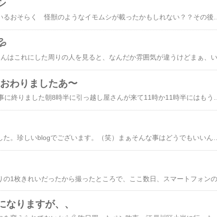
シ
今 スマホから書いているおそらく 怪獣のようなイモムシが載ったかもしれない？？その後の芋虫についてアゲハ蝶の餌は、柑橘系の葉っぱじゃないとダメらしく市の方の緑地管理しているところに聞いたけど柑橘系はないなのでしばらく放置することにしたというのもあれから程なくして 黒いマダラ模様から緑の衣に次々に変身していったここ数日でほぼ全員が緑にしかも緑虫になってからびっくりするほどまるまると太ったなんだろね？これ！圧縮されたスポンジが一気に空気を吸って膨れたような感じきっと葉っぱが足りなくなるかもしれないけどさぁ、ほんとかどう

におわりましたあ〜
昨日10日引っ越し、無事に終りました朝8時半に引っ越し屋さんが来て11時か11時半にはもう終わったですかね？車二台来て、引っ越し屋さんの人員も5人でした見積もりでは車1台で2回運んで3人でしたが大変な人数が来てくださってましたまぁもちろん午前中が私で午後もまたいろいろ回るからだったと思いますがおかげさまで無事終わりましたしかし、まだ家の中のものは、ほとんどそのままです電気が台所しかなかったので、昨日は枕の中で寝ました（笑）今日は東京スカイツリーのソラマチで、過去に私が昨年絵を出した展覧会が開催されていると言うので私は出さなかったですが去年、知り合ったお友達が出してるので会えたら、いいなぁと見れたらいいなぁと午前中から出かけて、2時位に帰れたらいいなと思ってたらところがどっこい3時半ぐらいに帰ってきましたその後に電気を買いに行き、、いつも贔屓にしてるヤマダ📢電機に行こうとしてたんですがもうそこまで足を伸ばせばリサイクルショップがあるから、そこを覗いてみようと思って先に覗きましたら2000円で面白いランプがありました電機は3箇所書かないといけないんですが、明るいのを買って2個で済ますかなぁと思ったりしてましたがなんだか普通のランプで面白くないなぁと思ってちょっと冒険をしてみましたしかも、それがちょっと展示してたのが暗かったので帰り、ヤマダ電機に寄って、明るい60ワットの電気を買ってきましたそしたらまぁ明るい明るいいわゆる裸電球と一緒ですのでまぶしすぎると思いましたが不思議なもので、しばらくすると慣れちゃいましたただですね〜ちょっと面白いものと冒険してしまったが、ために気に入らなかったら、まぁ2000円だし、どっか違うところで飾りにできるかなと思って冒険したわけですよそれがこれです！笑わないでくださいよ叫ばないでくださいよ〜いいですか？それ！じゃん!どや！😤マダラ〜💦まぁ、ここは寝る部屋にしようと思ってるのでちょっと変
こんにちはで始まりました。珍しいblogでございます。（笑）まぁそんな事はどうでもいいんですけど最近私はまだまだ煮詰まっておりますというのも、前々からここにちょくちょく書きましたが5月中旬に引っ越しを控えておりなかなか家が決まらずやっと今日ほぼほぼ決まりました！これから約2週間とても忙しくなります！ブログのアップは多分できないと思います皆様への訪問は、スマホからちょこっと見る時間があったときに見せてもらうかもしれませんますますいい加減なちゅ〜吉さんになってしまいます！お許しください！皆さんには言ってませんがちょこっと隠れ、ラジオをやってまして話してて爆笑してしまいますがラジオと言うようなものでもないですがそもそもが面白半分で始めた。ラジオ放送3分クッキングのようなラジオ放送中身のないラジオ放送そういうものも放送できないでいる私でございますここに書くのも烏滸がましいのですが別名生存確認放送と呼ばれております！自称まぁそんな事はどうでも良いんでございますが、とにもかくにもしばらく更新もままならないと思いますかつての引っ越しの時は、そんなこと書いたこともないんですがちょっとマジ全く片付けが進んでおりませんと、いうことでご飯の後のちょいと一休み時間にアップさせていただきます皆さん、行く時は遊びにいかせてもらいますので〜そんなこんなでよろしくお願いしますだ！すっかり初夏の陽気です！半袖でも暑いです！ノースリーブを構えないといけません！髪の毛も切って刈り上げないと暑い位の暑さです！（笑）女の人で刈り上げといえば夏木マリさんのイメージが私にはありますね！毎日毎日1
になりますが、、