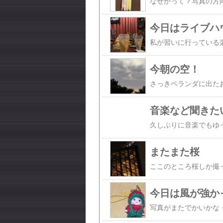
今日はライブハ
今朝の空！
音楽など聞きた
またまた桜
今日は風が強か