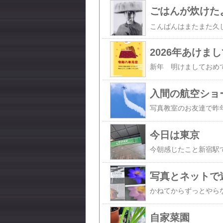
ごはんが炊けた
2026年あけま
入間の航空ショ
今日は東京
写真とネットで
自家菜園