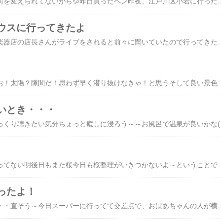
なぜかって？写真の方向を変えられてないから💦昨日買ったペン昨夜、江戸川区小岩に行ったドラム教室の合同発表会を見に行くために私は出ないこのペン面白かったので買った黒い紙に書くと字が映えるあはは🤣これも横向けてない💦雑💦ま！それはそれとして久しぶりに文房具屋に入ったいやー🌟実に様々な商品が並んでた見るだけで楽しかった文房具屋と本屋さんで時間潰しをしてむかったのはここライブハウス私の言ってる音楽教室のドラム科の先生ごとに時間が限られ、生徒が集う生徒24人の発表会そして、ドラム以外は、みんなプロの演奏歌たち4歳から70代まで老若男女実に皆さんパワフルだった10歳のYouTubeもいた！素晴らしい！最後は、先生たちの演奏がありもうもう超盛り上がり！私は一生
ウスに行ってきたよ
​私が習いに行っている楽器店の店長さんがライブをされると前々に聞いていたので行ってきたジャス&バー クリッパーなかなか演奏も素敵でしたよ店長さんがどうも私のことをドラムの生徒と言ったらしいドラムの人から休憩中に声かけられたへっぽこでストレスでぶったたいてますと言ってきた僕も同じーと言っていたけど実に柔らかな音で叩かれるジャズはスネアもスティックまで違うからだろうけど実に優しいぶっ叩いてない（笑）しかーしJAZZドラムはやはり難しそう写真仲間と行ったので始まる前にどこか撮
さっきベランダに出たお！太陽？隙間だ！思わず早く潜り抜けなきゃ！と思うそして良い景色だと思うと同時にスマホを取りに部屋に駆け込むそして写メって拡大やはり隙間だ！と新鮮な空気を吸い広く周りを見渡すと晴れ間が多くなっていたわお！世界は開けるし〜そして遠くを見渡そう！そう思った朝でした！と突然の勝手な告知（笑）急に
いとき・・・
久しぶりに音楽でもゆっくり聴きたい気分ちょっと癒しに浸ろう～～お風呂
ここのところ桜しか撮ってない明後日もまた桜今日も桜整理がいきつかないよ～ということで苦手な文章は省いて！っと～～～～(笑)写真と単語で～せめてもの変化タンゴで～～～‥‥意味不明💦あった！まあまあ～脱線はよしこさん！写真写真っと！土曜日は池袋！ドラムの先生がベトナムフェスティバルに出るってネットで知って！あ…そちらも載せとこう～それと桜いつ
ったよ！
写真がまたでかいかな・・直そう～今日スーパーに行ってて交差点で、おばあちゃんの人が横断歩道が青なのに渡らないで立ってた私は自転車を押しながら、まだ間に合いますよと声をかけたら私は次の青で行くわと、そのおばあちゃんそんな会話をしていると、いつの間にか青信号も点滅に私は自転車をそそそそとバックさせそのおばあちゃんと仲良しこよしで、次の信号の青信号待ちそして青になり、無事にスーパーの入り口へそこでおばあちゃんがモロゾフのカンカンを出してきてあなたにもこれをあげるわと言って私にくれたのがこの人形さんキューピーちゃん！さぁ4〜5センチかなぁ〜ちっちゃいお人形なのに、本当に上手に毛糸でお洋服を作って着せておられるほんとにす