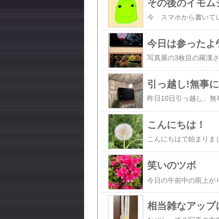
その後のイモム
今日は参ったよ
引っ越し!無事
こんにちは！
笑いのツボ
相当雑なアップ