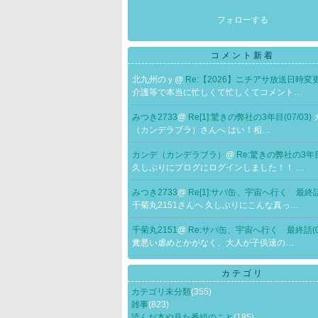
フォローする
コメント新着
北九州のｙ@
Re:【2026】ニチアサ放送日時変更(0
介護等で本当に忙しくて忙しくてコメント…
みつき2733
@
Re[1]:驚きの弊社の3年目(07/03)
（カンデラブラ）さんへ はい！相…
カンデ（カンデラブラ）
@
Re:驚きの弊社の3年目(
久しぶりにブログにログインしました！！ …
みつき2733
@
Re[1]:サバ缶、宇宙へ行く 最終話(
千菊丸2151さんへ 久しぶりにこんな真っ…
千菊丸2151
@
Re:サバ缶、宇宙へ行く 最終話(06
糞悪い虐めとかがなく、大人が子供達の…
カテゴリ
カテゴリ未分類
(355)
雑事
(823)
読んだ本や見た番組のこと
(185)