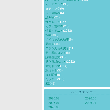
ガーデニング
(96)
タティング
(0)
レース編み
(6)
編み物
(21)
食べること
(156)
カフェ吉祥寺
(26)
特撮・アニメ
(1982)
相棒
(389)
メイちゃんの執事
(9)
天地人
(46)
アタシんちの男子
(11)
新・風のロンド
(8)
読書感想文
(30)
見た番組のこと
(1922)
大河ドラマ
(764)
政治ネタ
(35)
ＢＬ関係
(81)
ミッチー
(330)
J系
(46)
バックナンバー
2026.08
2026.05
2026.07
2026.04
2026.06