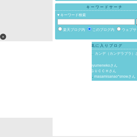
キーワードサーチ
▼キーワード検索
楽天ブログ内
このブログ内
ウェブサ
×
お気に入りブログ
20年目の外壁塗装と…
カンデ（カンデラブラ）
生玉日記
生王さん
気まぐれ日記
yumekoyumenekoさん
ＧＵＣＣＨＩの日記
ＧＵＣＣＨさん
＊＊『漢は黙って直…
masamisanao*snowさん