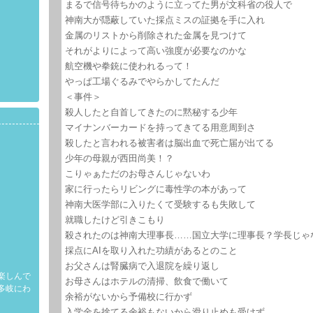
まるで信号待ちかのように立ってた男が文科省の役人で
神南大が隠蔽していた採点ミスの証拠を手に入れ
金属のリストから削除された金属を見つけて
それがよりによって高い強度が必要なのかな
航空機や拳銃に使われるって！
やっぱ工場ぐるみでやらかしてたんだ
＜事件＞
殺人したと自首してきたのに黙秘する少年
マイナンバーカードを持ってきてる用意周到さ
殺したと言われる被害者は脳出血で死亡届が出てる
少年の母親が西田尚美！？
こりゃぁただのお母さんじゃないわ
家に行ったらリビングに毒性学の本があって
神南大医学部に入りたくて受験するも失敗して
就職したけど引きこもり
殺されたのは神南大理事長……国立大学に理事長？学長じゃ
採点にAIを取り入れた功績があるとのこと
お父さんは腎臓病で入退院を繰り返し
楽しんで
お母さんはホテルの清掃、飲食で働いて
多岐にわ
余裕がないから予備校に行かず
入学金を捨てる余裕もないから滑り止めも受けず