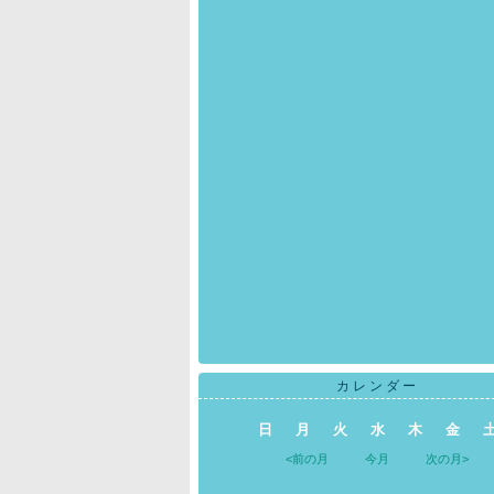
カレンダー
日
月
火
水
木
金
<前の月
今月
次の月>