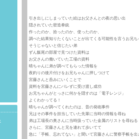
引き出しにしまっていた絵はお父さんとの夜の思い出
隠されていた密造拳銃
作ったのか、拾ったのか、使ったのか、
調べた結果知りたくないことが出てくる可能性を言うお兄ち
そうじゃないと信じたい弟
ずん飯尾の部屋で見つけた資料は
お父さんの働いていた工場の資料
晴ちゃんに弟が調べてもらった情報を
夜釣りの後片付けをお兄ちゃんに押しつけて
宮藤さんと呑みにいくことで
資料を宮藤さんにバレずに受け渡し成功
お兄ちゃんがとっさに何かを隠すのは「電子レンジ」
よくわかってる！
晴ちゃんが調べてくれたのは、昔の発砲事件
兄はその事件を担当していた先輩に当時の情報を尋ね
弟は工場長の奥さんに当時扱っていた金属のリストを尋ねる
土
さらに、宮藤さんと兄を連れて歩いてて
急に「手帳、忘れてない」と聞いて宮藤さんに警察手帳を出