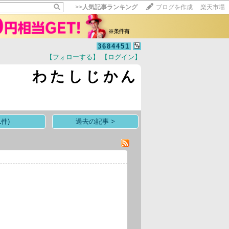
>>
人気記事ランキング
ブログを作成
楽天市場
3684451
【フォローする】
【ログイン】
【毎日開催】
わたしじかん
15記事にいいね！で1ポイント
10秒滞在
いいね!
--
/
--
件)
過去の記事 >