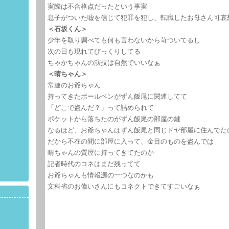
実際は不合格点だったという事実
息子がついた嘘を信じて犯罪を犯し、転職したお母さん可哀
＜石坂くん＞
少年を取り調べても何も言わないから苛ついてるし
次の日も現れてびっくりしてる
ちゃかちゃんの演技は自然でいいなぁ
＜晴ちゃん＞
常連のお爺ちゃん
持ってきたボールペンがずん飯尾に関連してて
「どこで盗んだ？」って詰められて
ポケットから落ちたのがずん飯尾の部屋の鍵
なるほど、お爺ちゃんはずん飯尾と同じドヤ部屋に住んでた
だから不在の間に部屋に入って、金目のものを盗んでは
晴ちゃんの質屋に持ってきてたのか
記者時代のコネはまだ残ってて
お爺ちゃんも情報源の一つなのかも
文科省のお偉いさんにもコネクトできてすごいなぁ