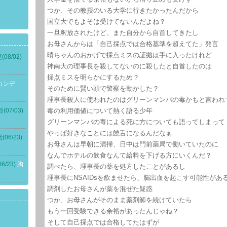
つか、その教授のいる大学に行きたかったんだから
国立大でもよそは受けてないんだよね？
一旦釈放されたけど、また自分から自首してきたし
お母さんからは「自己採点では合格基準を超えてた」発言
晴ちゃんのおかげで採点ミスの証拠は手に入ったけれど
8/02)
神南大の理事長を殺してないのに殺したと自首したのは
採点ミスを明らかにするため？
カンデ
そのために賢い頭で警察を動かした？
理事長殺人に使われたのはグリーンマンバの毒かもと言われ
07/03)
毒の利用価値について熱く語る少年
グリーンマンバの毒による死に方についても語ってしまって
やっぱ好きなことには饒舌になるんだなぁ
06/23)
お母さんは早朝に清掃、日中は門前薬局で働いていたのに
なんでホテルの飲食なんて給料を下げる方にいくんだ？
/23)
胸
調べたら、理事長の薬を処方したことがあるし
理事長にNSAIDsを飲ませたら、脳出血を起こす可能性があ
調剤したお母さんが薬を混ぜた疑惑
つか、お母さんがそのまま薬剤師を続けていたら
もう一回受験できる余裕があったんじゃね？
そして自己採点では合格してたはずが