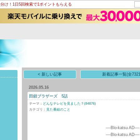
山分け！1日5回検索で1ポイントもらえる
< 新しい記事
新着記事一覧(全7321
2026.05.16
田鎖ブラザーズ 5話
テーマ：
どんなテレビを見ました？(84876)
カテゴリ：
見た番組のこと
----Blo-katsu AD----
----Blo-katsu AD----