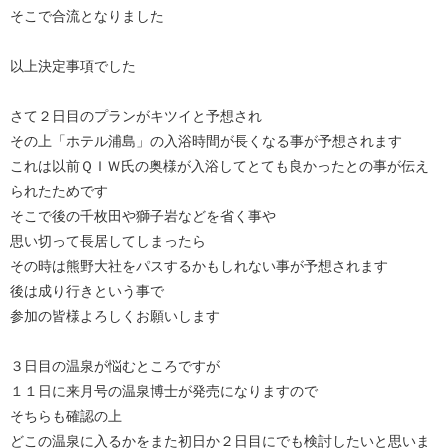
そこで合流となりました
以上決定事項でした
さて２日目のプランがキツイと予想され
その上「ホテル浦島」の入浴時間が長くなる事が予想されます
これは以前ＱＩＷ氏の奥様が入浴してとても良かったとの事が伝え
られたためです
そこで後の千枚田や獅子岩などを省く事や
思い切って長居してしまったら
その時は熊野大社をパスするかもしれない事が予想されます
後は成り行きという事で
参加の皆様よろしくお願いします
３日目の温泉が悩むところですが
１１日に来月号の温泉博士が発売になりますので
そちらも確認の上
どこの温泉に入るかをまた初日か２日目にでも検討したいと思いま