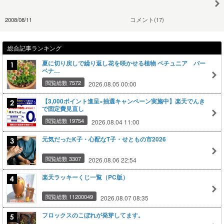
2008/08/11
コメント(17)
総合記事ランキング
夏に切り戻しで繰り返し花を咲かせる植物 ペチュニア バー
ベナ…
閲覧総数 7572
2026.08.05 00:00
【3,000ポイント進呈×抽選キャンペーン実施中】楽天でんき
で固定費見直し
閲覧総数 19754
2026.08.04 11:00
元気だったK子・心配なT子・せともの市2026
閲覧総数 3307
2026.08.06 22:54
楽天ラッキーくじ一覧（PC版）
閲覧総数 11200049
2026.08.07 08:35
フロックスのこぼれが発芽してます。