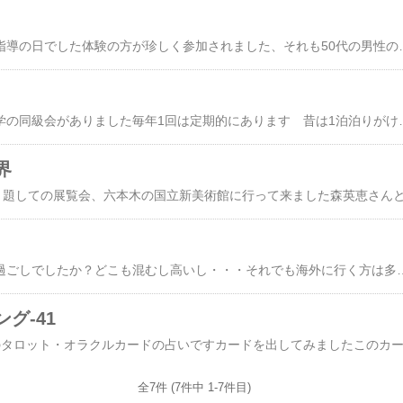
この間の土曜、ヨーガ指導の日でした体験の方が珍しく参加されました、それも50代の男性の方です名前が一文字でまさか・・・と思っていたのですが、やはり男性でしたITの仕事でほとんど家でリモートだそうで、打ち合わせで月に1回ぐらい出社する程度だと言う体はなまってしまい人との会話も少ない、簡単に出来る24時間chocoZAPには通っているそうだガタイが大きく運動不足気味のようですが、終わった後「スッキリ癒されました」と言ってくれたまた来月時間が取
土曜日、ダンナさん中学の同級会がありました毎年1回は定期的にあります 昔は1泊泊りがけもありました 中学を卒業して60年ぐらいですがこんなにも続くなんて私には考えられませんそのくせ高校・大学の同級会は聞いた事がありませんでしたよっぽど中学の時の仲間って連帯感があるのかなあ 嬉しそうに出掛けて行きましたいつものメンバーですが、30人ほど集まるそうですダンナさんは転勤族で、中学2
界
皆さんは連休いかがお過ごしでしたか？どこも混むし高いし・・・それでも海外に行く方は多いですね私は、近くのスシローに行ったぐらいです スシロー何年かぶりに行きました回転寿司はスシローしか行った事がないので、どこの回転寿司が美味しいのか良く分かりませんスマホで予約しておくと時間にすぐ座れるので便利ですやっぱりまぐろが大好きなんで、まぐろばかり頼んでました（笑）この日は30℃に近い気温で暑くてたまりませんでしたが、強風で大変でした前日は、歩いて15分のスーパー銭湯に行ったのですが、ここで思わぬ出来事が・・・気分よく帰ろうとしたら下駄箱のカギが見当たらないとダンナさんがいうので、良く探してみて
グ-41
全7件 (7件中 1-7件目)