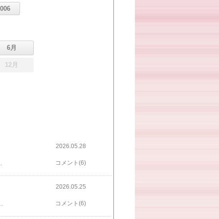
2006
6月
12月
2026.05.28
先が来るようにです上級になるとこの脚を床と垂直にします☆内臓下垂を治したり便通に効きます☆若返りに役立ちます少し試してみて下さいヨーガ教室の日程は​こちら​ランキングに参加してます応援クリックよろしくお願いしますにほんブログ村​​
コメント(6)
2026.05.25
ていた時代祖母は大鵬の大ファンでした大人になってお相撲はまったく観なくなりましたが、長野出身の御嶽海だけは応援してました今回良く相撲を観てました すっかり若隆景のファンになりました（笑）苦労人力士として、若隆景来場所大関目指して頑張ってもらいたいものですヨーガ教室の日程は​こちら​ランキングに参加してます応援クリックよろしくお願いしますにほんブログ村​​
コメント(6)