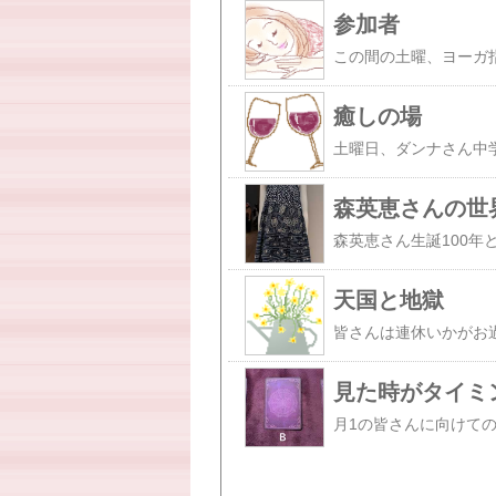
参加者
癒しの場
森英恵さんの世
天国と地獄
見た時がタイミン