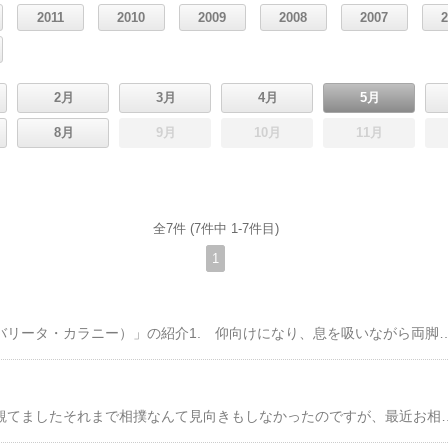
2011
2010
2009
2008
2007
2月
3月
4月
5月
8月
9月
10月
11月
全7件 (7件中 1-7件目)
1
「逆転のポーズ（ヴィバリータ・カラニー）」の紹介1. 仰向けになり、息を吸いながら両脚を上に上げていきます2. 息を吐きながら腰をゆっくり上げ手を腰にあてがいます3. 胸椎を反らせて喉をしめ、手のひらに腰をのせるようにします4. しばらく保ちます5. ゆっくり戻って行き、十分にリラックスします画像の私は、もっと胸椎を反らせて腰を落とした方が良いのですが、イメージとしてはこんな感じになります 初心者は画像のように目線の先に足
今場所は、相撲を良く観てましたそれまで相撲なんて見向きもしなかったのですが、最近お相撲が面白いです応援していた小結 若隆景が優勝しました25場所ぶりの優勝だそうです ケガで泣かされ幕下まで落ちてまた這い上がって来た力士でその根性が凄いですモンゴル出身の霧島との決定戦は迫力ありましたね☆ 私が幼稚園ぐらいの時、祖母がお相撲が好きでその時代は大鵬・柏戸などが活躍し