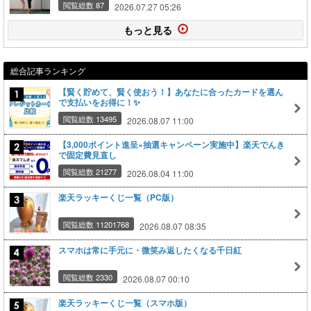
閲覧総数 87
2026.07.27 05:26
もっと見る
総合記事ランキング
【賢く貯めて、賢く使おう！】あなたに合ったカードを選ん
で支払いをお得に！✨
閲覧総数 13495
2026.08.07 11:00
【3,000ポイント進呈×抽選キャンペーン実施中】楽天でんき
で固定費見直し
閲覧総数 21277
2026.08.04 11:00
楽天ラッキーくじ一覧（PC版）
閲覧総数 11201768
2026.08.07 08:35
スマホは常に手元に・微笑み返したくなる千日紅
閲覧総数 2330
2026.08.07 00:10
楽天ラッキーくじ一覧（スマホ版）