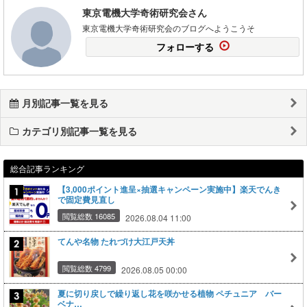
東京電機大学奇術研究会さん
東京電機大学奇術研究会のブログへようこうそ
フォローする
月別記事一覧を見る
カテゴリ別記事一覧を見る
総合記事ランキング
【3,000ポイント進呈×抽選キャンペーン実施中】楽天でんき
で固定費見直し
閲覧総数 16085
2026.08.04 11:00
てんや名物 たれづけ大江戸天丼
閲覧総数 4799
2026.08.05 00:00
夏に切り戻しで繰り返し花を咲かせる植物 ペチュニア バー
ベナ…