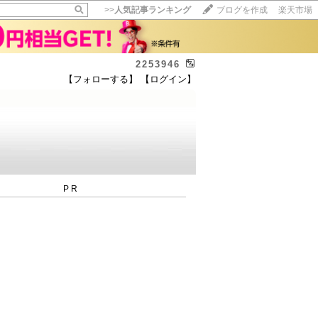
>>
人気記事ランキング
ブログを作成
楽天市場
2253946
【フォローする】
【ログイン】
【毎日開催】
15記事にいいね！で1ポイント
10秒滞在
いいね!
--
/
--
PR