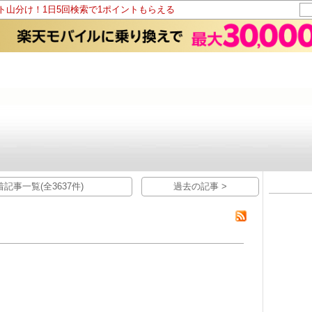
ント山分け！1日5回検索で1ポイントもらえる
着記事一覧(全3637件)
過去の記事 >