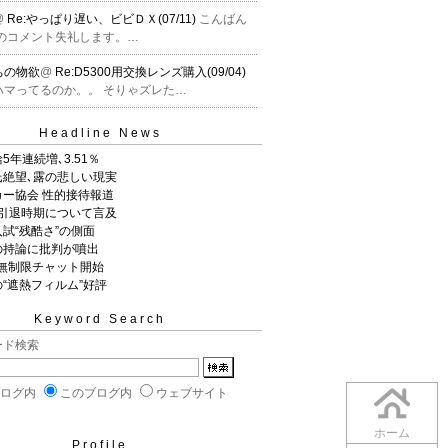
@
Re:やっぱり遅い、ビビＤＸ(07/11)
こんばん
然のコメント失礼します。…
ちの物欲
@
Re:D5300用交換レンズ購入(09/04)
ハマってるのか。。 そりゃズレた…
Headline News
5年連続増､3.51％
氏絶望､露の悲しい現実
ー協会 性的接待報道
､引退時期について言及
試“残酷さ”の側面
の持論に批判が噴出
T 無制限チャット開始
“遮熱フィルム”好評
Keyword Search
ード検索
ブログ内
このブログ内
ウェブサイト
ホーム
Profile