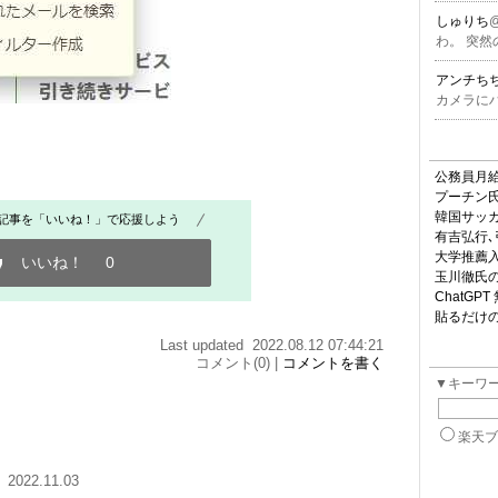
しゅりち
わ。 突
アンチち
カメラに
公務員月給
プーチン
韓国サッカ
記事を「いいね！」で応援しよう
有吉弘行
大学推薦入
いいね！
0
玉川徹氏
ChatGP
貼るだけの
Last updated 2022.08.12 07:44:21
コメント(0) |
コメントを書く
▼キーワ
楽天
2022.11.03