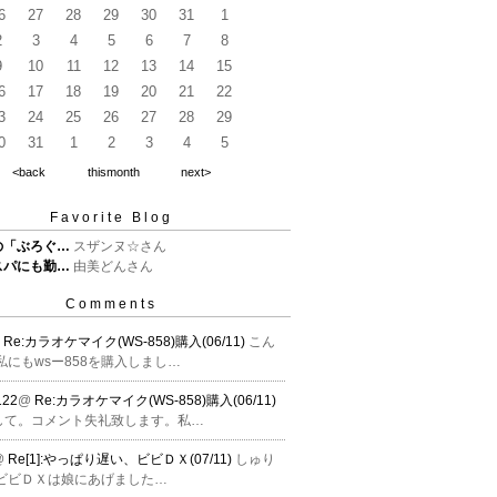
6
27
28
29
30
31
1
2
3
4
5
6
7
8
9
10
11
12
13
14
15
6
17
18
19
20
21
22
3
24
25
26
27
28
29
0
31
1
2
3
4
5
<back
thismonth
next>
Favorite Blog
の「ぶろぐ…
スザンヌ☆さん
スパにも勤…
由美どんさん
Comments
@
Re:カラオケマイク(WS-858)購入(06/11)
こん
私にもwsー858を購入しまし…
22
@
Re:カラオケマイク(WS-858)購入(06/11)
して。コメント失礼致します。私…
@
Re[1]:やっぱり遅い、ビビＤＸ(07/11)
しゅり
 ビビＤＸは娘にあげました…