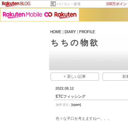
100万ポイ
パソコン・家電
HOME
|
DIARY
|
PROFILE
ちちの物欲
< 新しい記事
新
2022.08.12
ETCフィッシング
カテゴリ：
[spam]
色々な手口を考えますねー。。。