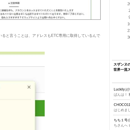
2
1
2
いると言うことは、アドレスもETC専用に取得しているんで
3
スザンヌ
世界一流
Luckily j
ばんは！ 
CHOCO11
はじめま
ちち１号
ちさんへ