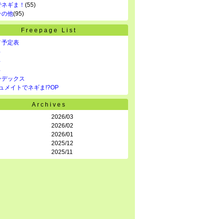
でネギま！
(55)
その他
(95)
Freepage List
メ予定表
年
年
年
ンデックス
ュメイトでネギま!?OP
Archives
2026/03
2026/02
2026/01
2025/12
2025/11