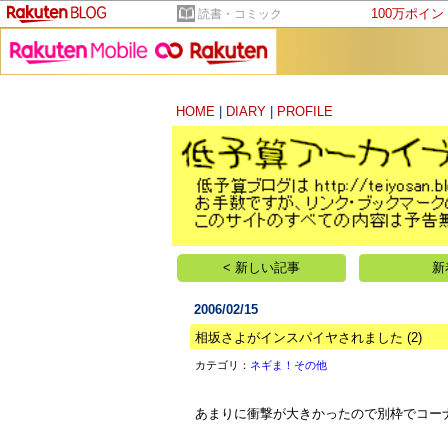
100万ポイ
読書・コミック
HOME
|
DIARY
|
PROFILE
< 新しい記事
新
2006/02/15
相坂さよがインスパイヤされました
(2)
カテゴリ：
ネギま！その他
あまりに衝撃が大きかったので別枠でコー