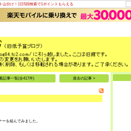
ント山分け！1日5回検索で1ポイントもらえる
着記事一覧(全417件)
過去の記事 >
ナーを組んでみました。