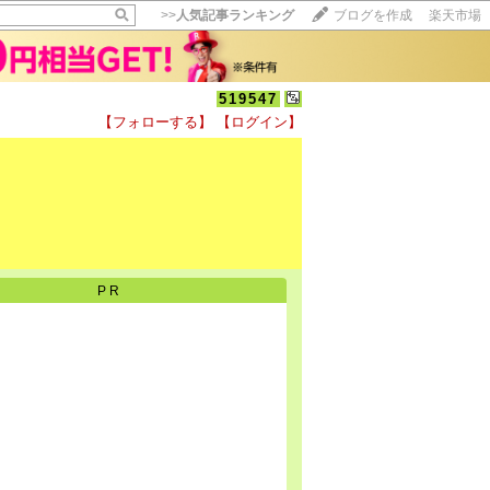
>>
人気記事ランキング
ブログを作成
楽天市場
519547
【フォローする】
【ログイン】
【毎日開催】
15記事にいいね！で1ポイント
10秒滞在
いいね!
--
/
--
PR