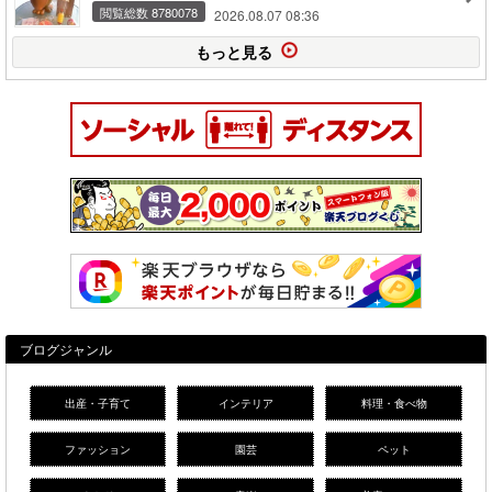
閲覧総数 8780078
2026.08.07 08:36
もっと見る
ブログジャンル
出産・子育て
インテリア
料理・食べ物
ファッション
園芸
ペット