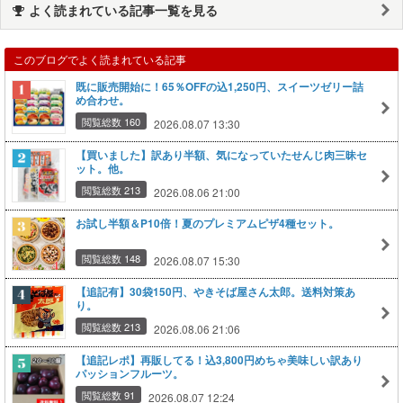
よく読まれている記事一覧を見る
このブログでよく読まれている記事
既に販売開始に！65％OFFの込1,250円、スイーツゼリー詰
め合わせ。
閲覧総数 160
2026.08.07 13:30
【買いました】訳あり半額、気になっていたせんじ肉三昧セ
ット。他。
閲覧総数 213
2026.08.06 21:00
お試し半額＆P10倍！夏のプレミアムピザ4種セット。
閲覧総数 148
2026.08.07 15:30
【追記有】30袋150円、やきそば屋さん太郎。送料対策あ
り。
閲覧総数 213
2026.08.06 21:06
【追記レポ】再販してる！込3,800円めちゃ美味しい訳あり
パッションフルーツ。
閲覧総数 91
2026.08.07 12:24