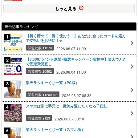
もっと見る
総合記事ランキング
【賢く貯めて、賢く使おう！】あなたに合ったカードを選ん
で支払いをお得に！✨
閲覧総数 11270
2026.08.07 11:00
【3,000ポイント進呈×抽選キャンペーン実施中】楽天でんき
で固定費見直し
閲覧総数 20582
2026.08.04 11:00
楽天ラッキーくじ一覧（PC版）
閲覧総数 11200976
2026.08.07 08:35
スマホは常に手元に・微笑み返したくなる千日紅
閲覧総数 2123
2026.08.07 00:10
楽天ラッキーくじ一覧（スマホ版）