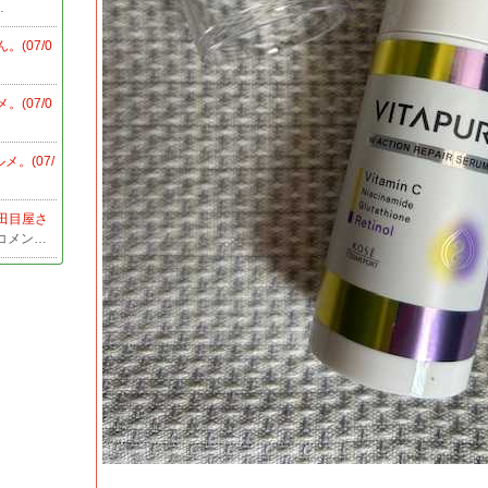
…
(07/0
。(07/0
。(07/
生田目屋さ
 コメン…