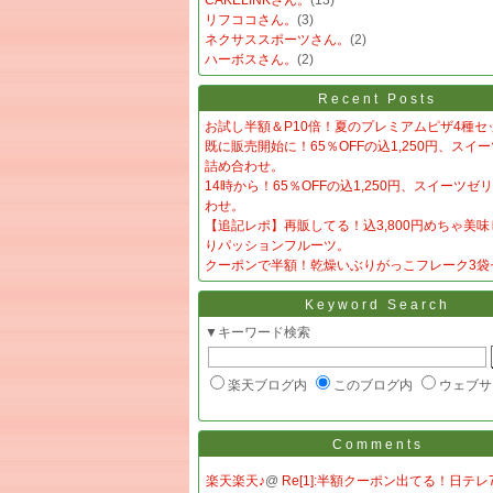
CAKELINKさん。
(13)
リフココさん。
(3)
ネクサススポーツさん。
(2)
ハーボスさん。
(2)
Recent Posts
お試し半額＆P10倍！夏のプレミアムピザ4種セ
既に販売開始に！65％OFFの込1,250円、スイ
詰め合わせ。
14時から！65％OFFの込1,250円、スイーツゼ
わせ。
【追記レポ】再販してる！込3,800円めちゃ美
りパッションフルーツ。
クーポンで半額！乾燥いぶりがっこフレーク3袋
Keyword Search
▼キーワード検索
楽天ブログ内
このブログ内
ウェブサ
Comments
楽天楽天♪
@
Re[1]:半額クーポン出てる！日テレ