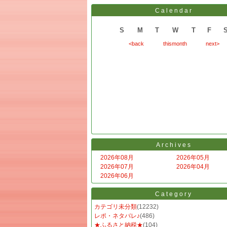
Calendar
S
M
T
W
T
F
<back
thismonth
next>
Archives
2026年08月
2026年05月
2026年07月
2026年04月
2026年06月
Category
カテゴリ未分類
(12232)
レポ・ネタバレ♪
(486)
★ふるさと納税★
(104)