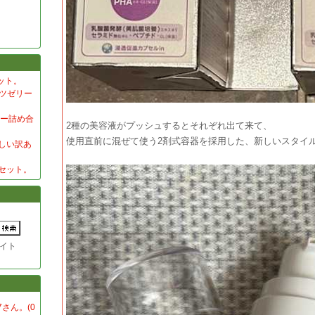
ット。
ーツゼリー
リー詰め合
2種の美容液がプッシュするとそれぞれ出て来て、
使用直前に混ぜて使う2剤式容器を採用した、新しいスタイ
味しい訳あ
セット。
イト
7さん。(0