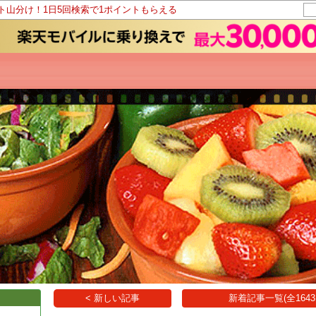
ント山分け！1日5回検索で1ポイントもらえる
< 新しい記事
新着記事一覧(全1643