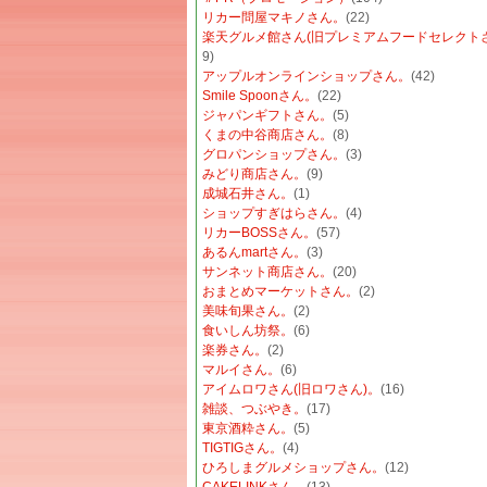
リカー問屋マキノさん。
(22)
楽天グルメ館さん(旧プレミアムフードセレクトさ
9)
アップルオンラインショップさん。
(42)
Smile Spoonさん。
(22)
ジャパンギフトさん。
(5)
くまの中谷商店さん。
(8)
グロパンショップさん。
(3)
みどり商店さん。
(9)
成城石井さん。
(1)
ショップすぎはらさん。
(4)
リカーBOSSさん。
(57)
あるんmartさん。
(3)
サンネット商店さん。
(20)
おまとめマーケットさん。
(2)
美味旬果さん。
(2)
食いしん坊祭。
(6)
楽券さん。
(2)
マルイさん。
(6)
アイムロワさん(旧ロワさん)。
(16)
雑談、つぶやき。
(17)
東京酒粋さん。
(5)
TIGTIGさん。
(4)
ひろしまグルメショップさん。
(12)