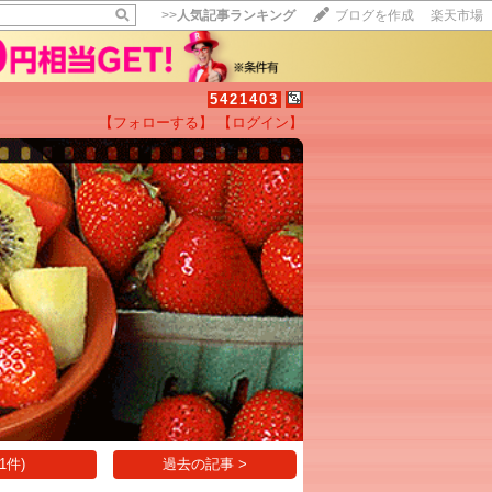
>>
人気記事ランキング
ブログを作成
楽天市場
5421403
【フォローする】
【ログイン】
【毎日開催】
15記事にいいね！で1ポイント
10秒滞在
いいね!
--
/
--
1件)
過去の記事 >