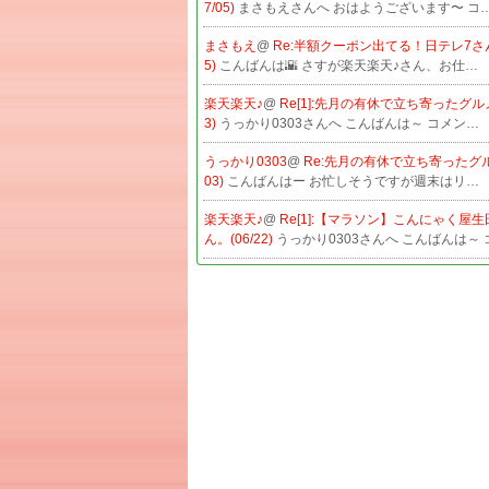
7/05)
まさもえさんへ おはようございます〜 コ
まさもえ
@
Re:半額クーポン出てる！日テレ7さん。
5)
こんばんは🌇 さすが楽天楽天♪さん、お仕…
楽天楽天♪
@
Re[1]:先月の有休で立ち寄ったグルメ
3)
うっかり0303さんへ こんばんは～ コメン…
うっかり0303
@
Re:先月の有休で立ち寄ったグルメ
03)
こんばんはー お忙しそうですが週末はリ…
楽天楽天♪
@
Re[1]:【マラソン】こんにゃく屋
ん。(06/22)
うっかり0303さんへ こんばんは～