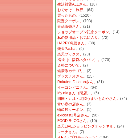
生活雑貨ALLさん。
(18)
おでかけ・旅行。
(64)
買ったもの。
(1520)
限定クーポン。
(793)
景品販売さん。
(21)
ショップオープン記念クーポン。
(14)
私の愛用品・お気に入り。
(72)
HAPPY急便さん。
(38)
楽天Pasha。
(9)
楽天ブックス。
(23)
福袋（or福袋ネタバレ）。
(270)
資格について。
(2)
健康系カテゴリ。
(2)
プラスナオさん。
(15)
Rakuten Fashionさん。
(31)
イーコンビニさん。
(64)
My:niaさん（閉店）。
(5)
四国・近江・北陸うまいもんやさん。
(74)
青い森の店さん。
(3)
物産展クーポン。
(1)
exicoast2号店さん。
(58)
FOOD ReCOさん。
(10)
楽天LIVEショッピングチャンネル。
(24)
マーナさん。
(7)
＃PR（プロモーション）
(104)