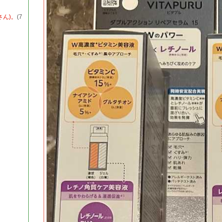
ん)。
(7