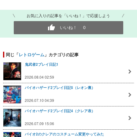
お気に入りの記事を「いいね！」で応援しよう
いいね！
0
同じ「
レトロゲーム
」カテゴリの記事
鬼武者2プレイ日記1
2026.08.04 02:59
バイオハザード2プレイ日記5（レオン裏）
2026.07.10 04:39
バイオハザード2プレイ日記4（クレア表）
2026.07.09 15:06
バイオ2のクレアのコスチューム変更やってみた