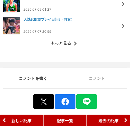
2026.07.09 01:27
天誅忍凱旋プレイ日記5（彩女）
2026.07.07 20:55
もっと見る
コメントを書く
コメント
新しい記事
記事一覧
過去の記事