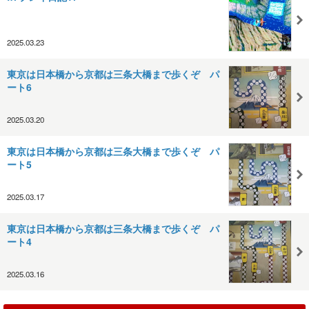
2025.03.23
東京は日本橋から京都は三条大橋まで歩くぞ パ
ート6
2025.03.20
東京は日本橋から京都は三条大橋まで歩くぞ パ
ート5
2025.03.17
東京は日本橋から京都は三条大橋まで歩くぞ パ
ート4
2025.03.16