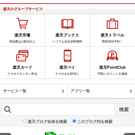
楽天のグループサービス
楽天市場
楽天ブックス
楽天トラベル
商品数は1億点以上
いつでも全品送料無料
簡単宿泊予約！
楽天カード
楽天ペイ
楽天PointClub
スマホでカンタン申込
スマホをお財布に
手軽にポイントを確認
サービス一覧
アプリ一覧
楽天ブログ全体を検索
このブログ内を検索