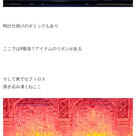
時計仕掛けのギミックもあり
ここではff最強？アイテムのリボンがある
そして奥でセフィロス
描き込み凄くねここ