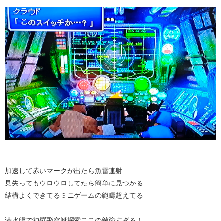
加速して赤いマークが出たら魚雷連射
見失ってもウロウロしてたら簡単に見つかる
結構よくできてるミニゲームの範疇超えてる
潜水艦で神羅飛空艇探索ここの敵強すぎる！