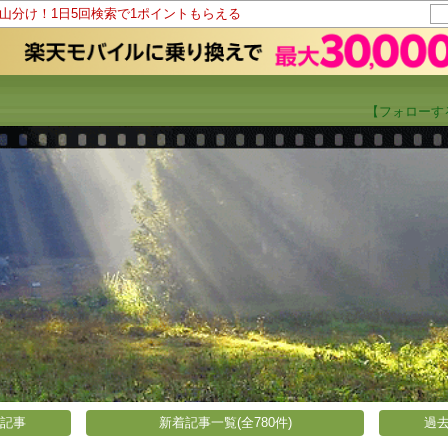
ト山分け！1日5回検索で1ポイントもらえる
【フォローす
い記事
新着記事一覧(全780件)
過去