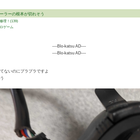
ローラーの根本が切れそう
理！(139)
ロゲーム
----Blo-katsu AD----
----Blo-katsu AD----
ってないのにプラプラですよ
そう