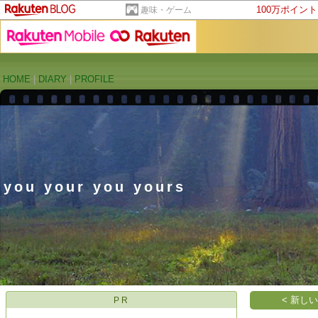
100万ポイン
趣味・ゲーム
HOME
|
DIARY
|
PROFILE
you your you yours
< 新し
PR