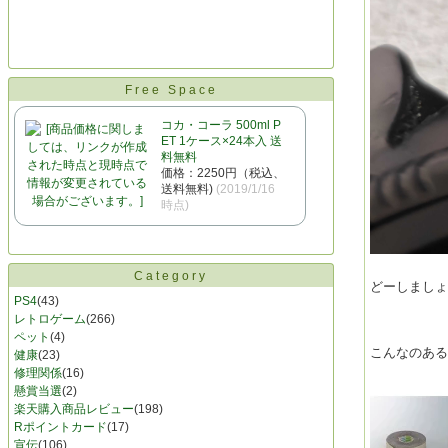
Free Space
コカ・コーラ 500ml P
ET 1ケース×24本入 送
料無料
価格：2250円（税込、
送料無料)
(2019/1/16
時点)
Category
どーしまし
PS4
(43)
レトロゲーム
(266)
ペット
(4)
こんなのあ
健康
(23)
修理関係
(16)
懸賞当選
(2)
楽天購入商品レビュー
(198)
Rポイントカード
(17)
宣伝
(106)