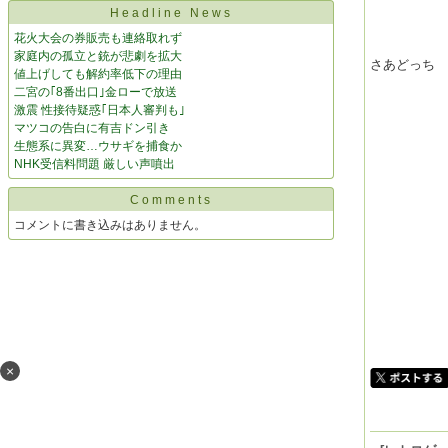
Headline News
花火大会の券販売も連絡取れず
家庭内の孤立と銃が悲劇を拡大
さあどっち
値上げしても解約率低下の理由
二宮の｢8番出口｣金ローで放送
激震 性接待疑惑｢日本人審判も｣
マツコの告白に有吉ドン引き
生態系に異変…ウサギを捕食か
NHK受信料問題 厳しい声噴出
Comments
コメントに書き込みはありません。
×