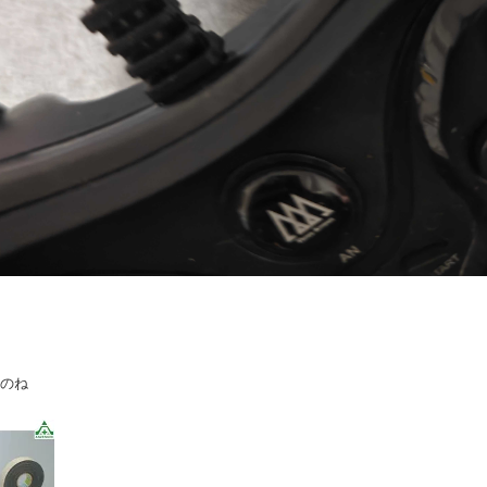
ょ
るのね