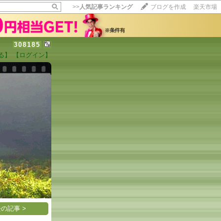
>>
人気記事ランキング
ブログを作成
楽天市場
308185
る】
【ログイン】
【毎日開催】
15記事にいいね！で1ポイント
10秒滞在
いいね!
--
/
--
の記事 >