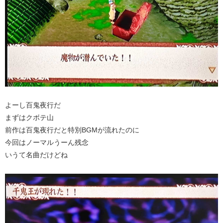
よーし百鬼夜行だ
まずはクボテ山
前作は百鬼夜行だと特別BGMが流れたのに
今回はノーマルうーん残念
いうて名曲だけどね