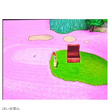
ほい次雷山