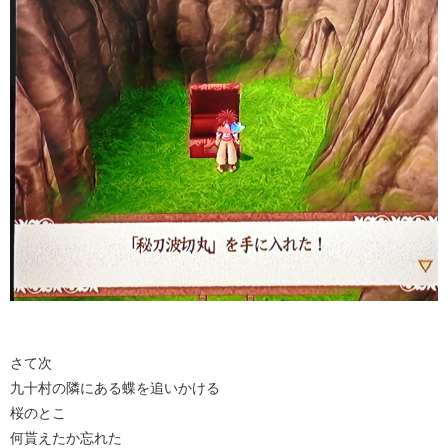
さて次
九十村の隣にある蝶を追いかける
桜のとこ
何貰えたか忘れた