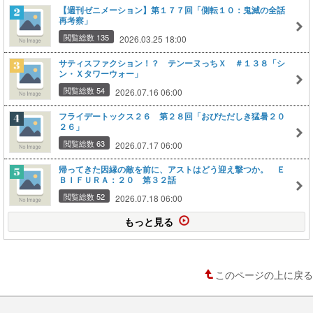
【週刊ゼニメーション】第１７７回「側転１０：鬼滅の全話
再考察」
閲覧総数 135
2026.03.25 18:00
サティスファクション！？ テンーヌっちＸ ＃１３８「シ
ン・Ｘタワーウォー」
閲覧総数 54
2026.07.16 06:00
フライデートックス２６ 第２８回「おびただしき猛暑２０
２６」
閲覧総数 63
2026.07.17 06:00
帰ってきた因縁の敵を前に、アストはどう迎え撃つか。 Ｅ
ＢＩＦＵＲＡ：２０ 第３２話
閲覧総数 52
2026.07.18 06:00
もっと見る
このページの上に戻る