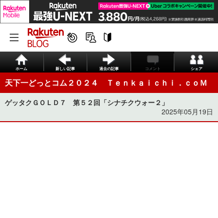
ホーム
新しい記事
過去の記事
コメント
シェア
天下一どっとコム２０２４ Ｔｅｎｋａｉｃｈｉ．ｃｏＭ
ゲッタクＧＯＬＤ７ 第５２回「シナチクウォー２」
2025年05月19日