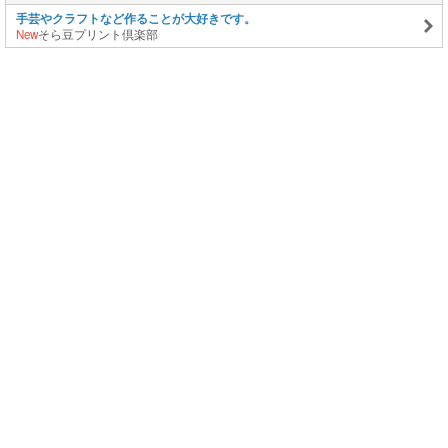
手芸やクラフトなど作ることが大好きです。
New
そら豆プリント倶楽部
このページの上に戻る
メニュー
新規登録
日記を書く
公式X
公式facebook
サービストップ
ブログランキング
記事ランキング
ジャンル一覧
ヘルプ
利用規約