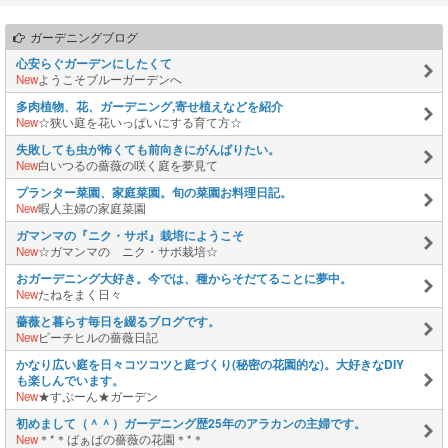
ガーデニングブログ
心安らぐガーデンにしたくて
New
ようこそブルーガーデンへ
多肉植物、花、ガーデニング,寄せ植えなどを紹介
New
☆狭い庭を花いっぱいにする育て方☆
失敗しても虫が怖くても前向きにがんばりたい。
New
白いつるの薔薇の咲く庭を夢見て
プランター菜園、家庭菜園。旬の菜園お料理日記。
New
暇人主婦の家庭菜園
ガマンマの『ニク・サボ』栽培にようこそ
New
☆ガマンマの ニク・サボ栽培☆
おガーデニング大好き。今では、種からそだてることに夢中。
New
たねをまく日々
薔薇と暮らす毎日を綴るブログです。
New
ピーチヒルの薔薇日記
かなり広い庭を日々コツコツと庭づくり(秘密の花園的な)。大好きなDIY
も楽しんでいます。
New
★すぷーん★ガーデン
初めまして（＾＾）ガーデニング歴25年のアラカンの主婦です。
New
＊*＊ばぁばの薔薇の花園＊*＊