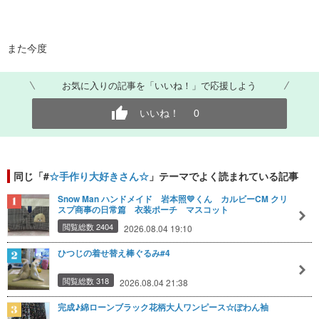
また今度
お気に入りの記事を「いいね！」で応援しよう
いいね！
0
同じ「#
☆手作り大好きさん☆
」テーマでよく読まれている記事
Snow Man ハンドメイド 岩本照💛くん カルビーCM クリ
スプ商事の日常篇 衣装ポーチ マスコット
閲覧総数 2404
2026.08.04 19:10
ひつじの着せ替え棒ぐるみ#4
閲覧総数 318
2026.08.04 21:38
完成♪綿ローンブラック花柄大人ワンピース☆ぽわん袖