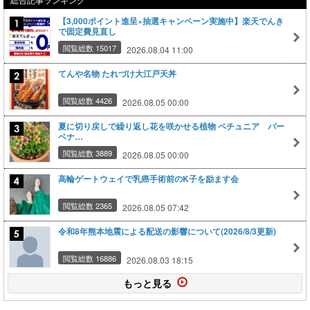
【3,000ポイント進呈×抽選キャンペーン実施中】楽天でんき
で固定費見直し
閲覧総数 15017
2026.08.04 11:00
てんや名物 たれづけ大江戸天丼
閲覧総数 4426
2026.08.05 00:00
夏に切り戻しで繰り返し花を咲かせる植物 ペチュニア バー
ベナ…
閲覧総数 3889
2026.08.05 00:00
高輪ゲートウェイで乳癌手術前のK子を励ます会
閲覧総数 2365
2026.08.05 07:42
令和8年熊本地震による配送の影響について(2026/8/3更新)
閲覧総数 16886
2026.08.03 18:15
もっと見る