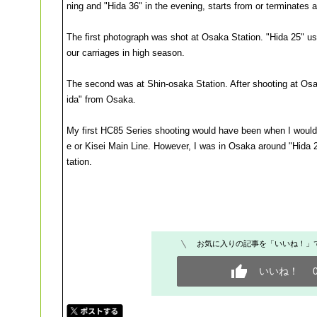
ning and "Hida 36" in the evening, starts from or terminates 
The first photograph was shot at Osaka Station. "Hida 25" usu
our carriages in high season.
The second was at Shin-osaka Station. After shooting at Osak
ida" from Osaka.
My first HC85 Series shooting would have been when I would
e or Kisei Main Line. However, I was in Osaka around "Hida
tation.
お気に入りの記事を「いいね！」
いいね！