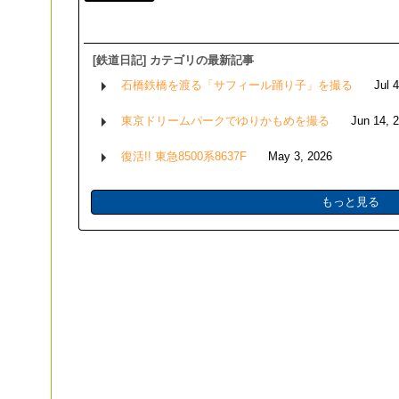
[鉄道日記] カテゴリの最新記事
石橋鉄橋を渡る「サフィール踊り子」を撮る
Jul 
東京ドリームパークでゆりかもめを撮る
Jun 14, 
復活!! 東急8500系8637F
May 3, 2026
もっと見る