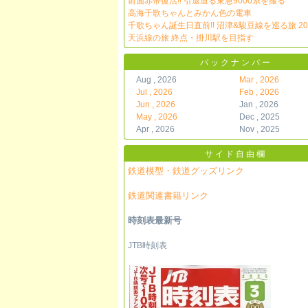
前面赤帯復活!! 引退迫る東急9000系を撮る
高海千歌ちゃんとみかん色の電車
千歌ちゃん誕生日直前!! 沼津&駿豆線を巡る旅 20
天浜線の旅 終点・掛川駅を目指す
バックナンバー
Aug , 2026
Mar , 2026
Jul , 2026
Feb , 2026
Jun , 2026
Jan , 2026
May , 2026
Dec , 2025
Apr , 2026
Nov , 2025
サイド自由欄
鉄道模型・鉄道グッズリンク
鉄道関連書籍リンク
時刻表最新号
JTB時刻表