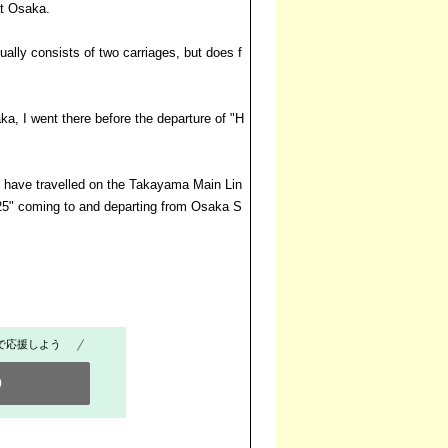
at Osaka.
ally consists of two carriages, but does f
a, I went there before the departure of "H
 have travelled on the Takayama Main Lin
 25" coming to and departing from Osaka S
で応援しよう
0