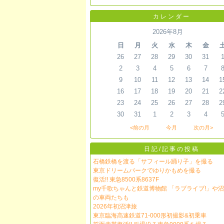
カレンダー
2026年8月
日
月
火
水
木
金
26
27
28
29
30
31
2
3
4
5
6
7
9
10
11
12
13
14
1
16
17
18
19
20
21
2
23
24
25
26
27
28
2
30
31
1
2
3
4
<前の月
今月
次の月>
日記/記事の投稿
石橋鉄橋を渡る「サフィール踊り子」を撮る
東京ドリームパークでゆりかもめを撮る
復活!! 東急8500系8637F
my千歌ちゃんと鉄道博物館 「ラブライブ!」や
の車両たちも
2026年初沼津旅
東京臨海高速鉄道71-000形初撮影&初乗車