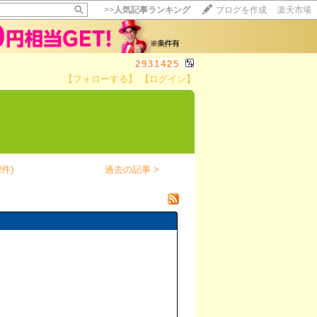
>>
人気記事ランキング
ブログを作成
楽天市場
2931425
【フォローする】
【ログイン】
【毎日開催】
15記事にいいね！で1ポイント
10秒滞在
いいね!
--
/
--
件)
過去の記事 >