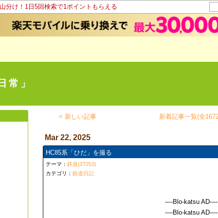
ト山分け！1日5回検索で1ポイントもらえる
日常」
< 新しい記事
新着記事一覧(全1672
Mar 22, 2025
HC85系「ひだ」を撮る
テーマ：
鉄道(27253)
カテゴリ：
鉄道日記
----Blo-katsu AD----
----Blo-katsu AD----