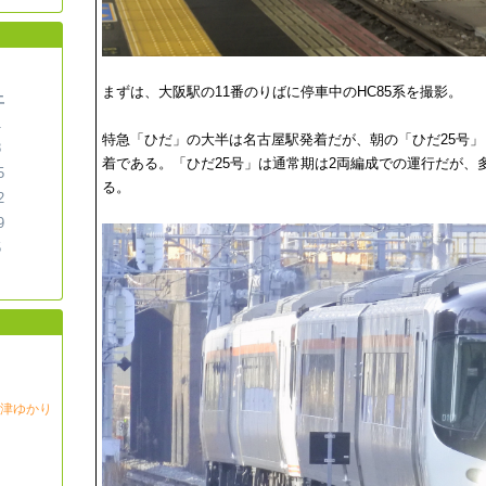
まずは、大阪駅の11番のりばに停車中のHC85系を撮影。
土
1
特急「ひだ」の大半は名古屋駅発着だが、朝の「ひだ25号」
8
着である。「ひだ25号」は通常期は2両編成での運行だが、
5
る。
2
9
5
沼津ゆかり