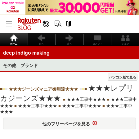
ホーム
前へ
次へ
コメント
シェア
deep indigo making
その他 ブランド
パソコン版で見る
★★★レプリ
■
■
■
★★★ジーンズマニア御用達★★★
■
■
■
カジーンズ★★★
★★★工事中★★★
★★★工事中
■
■
★★★
★★★工事中★★★
★★★工事中★★★
★★★工事中
■
■
■
★★★
他のフリーページを見る