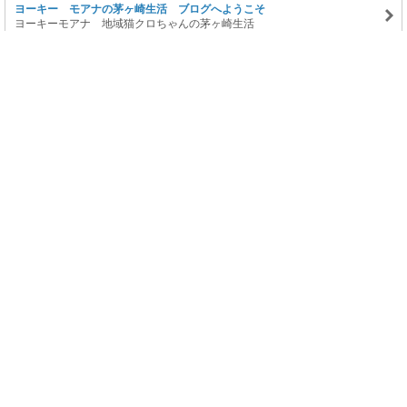
ヨーキー モアナの茅ヶ崎生活 ブログへようこそ
ヨーキーモアナ 地域猫クロちゃんの茅ヶ崎生活
このページの上に戻る
メニュー
新規登録
日記を書く
公式X
公式facebook
サービストップ
ブログランキング
記事ランキング
ジャンル一覧
ヘルプ
利用規約