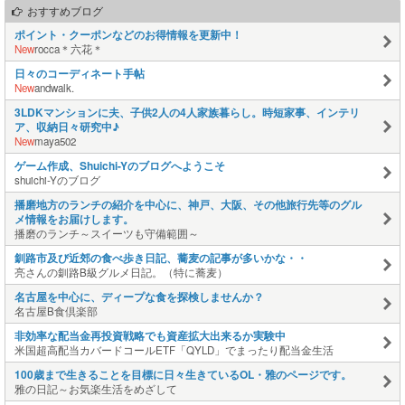
おすすめブログ
ポイント・クーポンなどのお得情報を更新中！
New
rocca＊六花＊
日々のコーディネート手帖
New
andwalk.
3LDKマンションに夫、子供2人の4人家族暮らし。時短家事、インテリ
ア、収納日々研究中♪
New
maya502
ゲーム作成、Shuichi-Yのブログへようこそ
shuichi-Yのブログ
播磨地方のランチの紹介を中心に、神戸、大阪、その他旅行先等のグル
メ情報をお届けします。
播磨のランチ～スイーツも守備範囲～
釧路市及び近郊の食べ歩き日記、蕎麦の記事が多いかな・・
亮さんの釧路B級グルメ日記。（特に蕎麦）
名古屋を中心に、ディープな食を探検しませんか？
名古屋B食倶楽部
非効率な配当金再投資戦略でも資産拡大出来るか実験中
米国超高配当カバードコールETF「QYLD」でまったり配当金生活
100歳まで生きることを目標に日々生きているOL・雅のページです。
雅の日記～お気楽生活をめざして