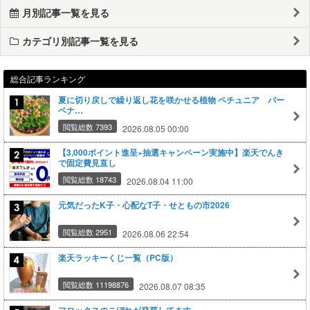
月別記事一覧を見る
カテゴリ別記事一覧を見る
総合記事ランキング
夏に切り戻しで繰り返し花を咲かせる植物 ペチュニア バー
ベナ…
閲覧総数 7393
2026.08.05 00:00
【3,000ポイント進呈×抽選キャンペーン実施中】楽天でんき
で固定費見直し
閲覧総数 18743
2026.08.04 11:00
元気だったK子・心配なT子・せともの市2026
閲覧総数 2951
2026.08.06 22:54
楽天ラッキーくじ一覧（PC版）
閲覧総数 11198876
2026.08.07 08:35