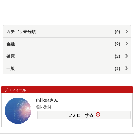
カテゴリ未分類
(9)
金融
(2)
健康
(2)
一般
(3)
プロフィール
thlikeaさん
理財·聚財
フォローする