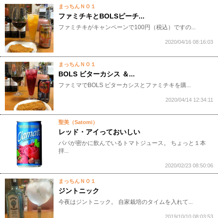
まっちんＮＯ１
ファミチキとBOLSピーチ...
ファミチキがキャンペーンで100円（税込）ですの...
2020/04/16 08:16:03
まっちんＮＯ１
BOLS ビターカシス ＆...
ファミマでBOLS ビターカシスとファミチキを購...
2020/04/14 12:34:11
聖美（Satomi）
レッド・アイっておいしい
パパが密かに飲んでいるトマトジュース。 ちょっと１本
拝...
2020/02/23 08:50:06
まっちんＮＯ１
ジントニック
今夜はジントニック。 自家栽培のタイムを入れて...
2019/10/10 08:03:53