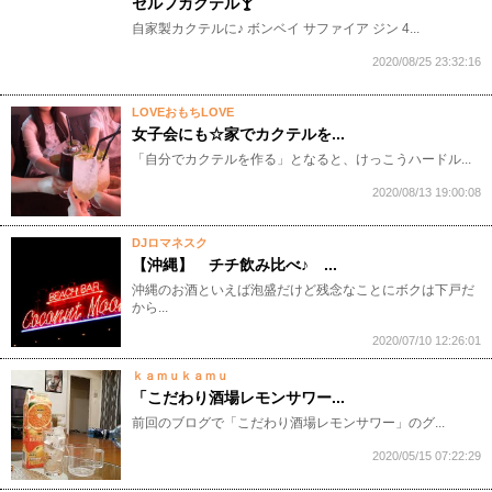
セルフカクテル🍸️
自家製カクテルに♪ ボンベイ サファイア ジン 4...
2020/08/25 23:32:16
LOVEおもちLOVE
女子会にも☆家でカクテルを...
​ 「自分でカクテルを作る」となると、けっこうハードル...
2020/08/13 19:00:08
DJロマネスク
【沖縄】 チチ飲み比べ♪ ...
沖縄のお酒といえば泡盛だけど残念なことにボクは下戸だ
から...
2020/07/10 12:26:01
ｋａｍｕｋａｍｕ
「こだわり酒場レモンサワー...
​前回のブログで「こだわり酒場レモンサワー」のグ...
2020/05/15 07:22:29