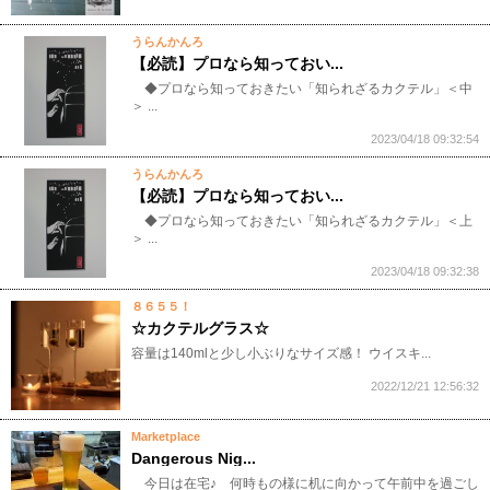
うらんかんろ
【必読】プロなら知っておい...
◆プロなら知っておきたい「知られざるカクテル」＜中
＞ ...
2023/04/18 09:32:54
うらんかんろ
【必読】プロなら知っておい...
◆プロなら知っておきたい「知られざるカクテル」＜上
＞ ...
2023/04/18 09:32:38
８６５５！
☆カクテルグラス☆
容量は140mlと少し小ぶりなサイズ感！ ウイスキ...
2022/12/21 12:56:32
Marketplace
Dangerous Nig...
今日は在宅♪ 何時もの様に机に向かって午前中を過ごし