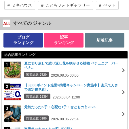
ミキハウス
こどもフォトギャラリー
ペット
すべての ジャンル
ブログ
記事
新着記事
ランキング
ランキング
総合記事ランキング
夏に切り戻しで繰り返し花を咲かせる植物 ペチュニア バー
ベナ…
閲覧総数 7529
2026.08.05 00:00
【3,000ポイント進呈×抽選キャンペーン実施中】楽天でんき
で固定費見直し
閲覧総数 19394
2026.08.04 11:00
元気だったK子・心配なT子・せともの市2026
閲覧総数 3186
2026.08.06 22:54
楽天ラッキーくじ一覧（PC版）