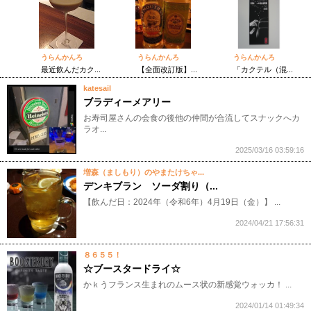
うらんかんろ
うらんかんろ
うらんかんろ
最近飲んだカク...
【全面改訂版】...
「カクテル（混...
katesail
ブラディーメアリー
お寿司屋さんの会食の後他の仲間が合流してスナックへカ
ラオ...
2025/03/16 03:59:16
増森（ましもり）のやまたけちゃ...
デンキブラン ソーダ割り（...
【飲んだ日：2024年（令和6年）4月19日（金）】 ...
2024/04/21 17:56:31
８６５５！
☆ブースタードライ☆
かｋうフランス生まれのムース状の新感覚ウォッカ！ ...
2024/01/14 01:49:34