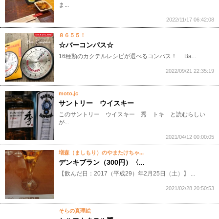
ま...
2022/11/17 06:42:08
８６５５！
☆バーコンパス☆
16種類のカクテルレシピが選べるコンパス！ Ba...
2022/09/21 22:35:19
moto,jc
サントリー ウイスキー
​​このサントリー ウイスキー 秀 トキ と読むらしい
が...
2021/04/12 00:00:05
増森（ましもり）のやまたけちゃ...
デンキブラン（300円）〈...
【飲んだ日：2017（平成29）年2月25日（土）】 ...
2021/02/28 20:50:53
そらの真理絵