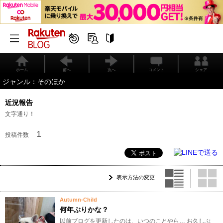
ホーム
前へ
次へ
コメント
シェア
ジャンル：そのほか
近況報告
文字通り！
1
投稿件数
表示方法の変更
Autumn-Child
何年ぶりかな？
以前ブログを更新したのは、いつのことやら… お久しぶ