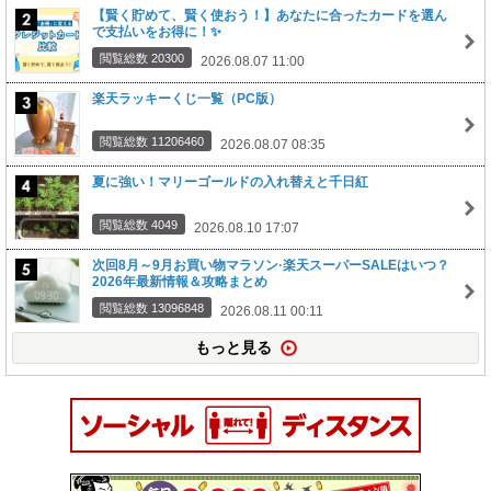
【賢く貯めて、賢く使おう！】あなたに合ったカードを選ん
で支払いをお得に！✨
閲覧総数 20300
2026.08.07 11:00
楽天ラッキーくじ一覧（PC版）
閲覧総数 11206460
2026.08.07 08:35
夏に強い！マリーゴールドの入れ替えと千日紅
閲覧総数 4049
2026.08.10 17:07
次回8月～9月お買い物マラソン·楽天スーパーSALEはいつ？
2026年最新情報＆攻略まとめ
閲覧総数 13096848
2026.08.11 00:11
もっと見る