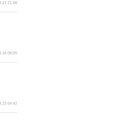
3.21 21:08
3.16 08:05
3.15 04:42