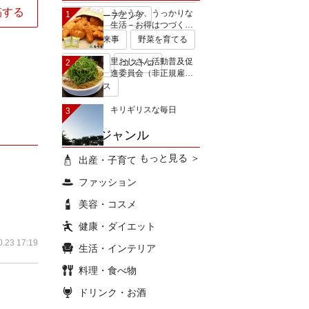
稿する
うかうか、うっかりな
1
手作りガーデニング
生活－お得はつづく…
今日の出来事
野菜を育てる
里おじさん活動普及促
2
無印良品
コストコ
進委員会（非正規雇…
ミキハウス
キリギリスな毎日
3
ブログジャンル
もっと見る ＞
出産・子育て
ファッション
美容・コスメ
健康・ダイエット
0.23 17:19
生活・インテリア
料理・食べ物
ドリンク・お酒