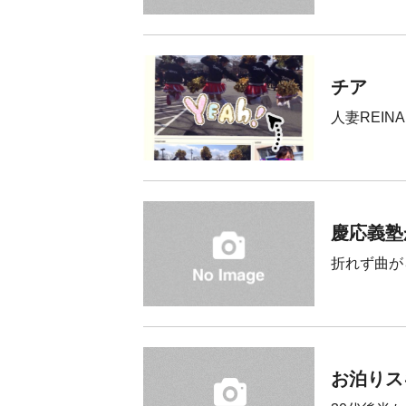
チア
人妻REIN
慶応義塾
折れず曲が
お泊りス