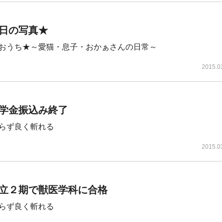
日の写真★
おうち★～愛猫・息子・おかぁさんの日常～
2015.0
学金振込み終了
らず良く斬れる
2015.0
立２期で獣医学科に合格
らず良く斬れる