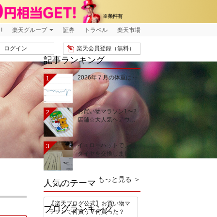
!
楽天グループ
証券
トラベル
楽天市場
ログイン
楽天会員登録（無料）
記事ランキング
2026年７月の体重は‥
1
お買い物マラソン1〜2
2
店舗☆大人気ヘアウ…
イエローハットで、夏
3
タイヤを交換しまし…
もっと見る ＞
人気のテーマ
【楽天ブログ公式】お買い物マ
ブログランキング
ラソンで何買う？何買った？