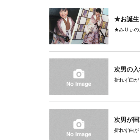
★お誕生
★みりぃの
次男の入
折れず曲が
次男が国
折れず曲が