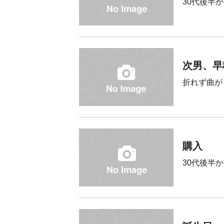
30代後半
次男、早
折れず曲が
購入
30代後半