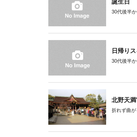
誕生日
30代後半
日帰りス
30代後半
北野天満
折れず曲が