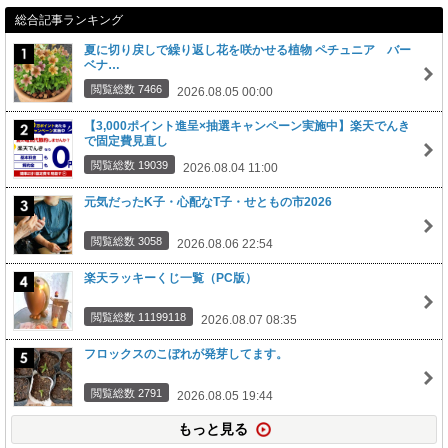
総合記事ランキング
夏に切り戻しで繰り返し花を咲かせる植物 ペチュニア バー
ベナ…
閲覧総数 7466
2026.08.05 00:00
【3,000ポイント進呈×抽選キャンペーン実施中】楽天でんき
で固定費見直し
閲覧総数 19039
2026.08.04 11:00
元気だったK子・心配なT子・せともの市2026
閲覧総数 3058
2026.08.06 22:54
楽天ラッキーくじ一覧（PC版）
閲覧総数 11199118
2026.08.07 08:35
フロックスのこぼれが発芽してます。
閲覧総数 2791
2026.08.05 19:44
もっと見る