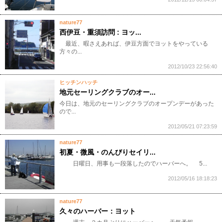
nature77
西伊豆・重須訪問 : ヨッ...
最近、暇さえあれば、伊豆方面でヨットをやっている
方々の...
2012/10/23 22:56:40
ヒッチンハッチ
地元セーリングクラブのオー...
今日は、地元のセーリングクラブのオープンデーがあった
ので...
2012/05/21 07:23:59
nature77
初夏・微風・のんびりセイリ...
日曜日、用事も一段落したのでハーバーへ。 5...
2012/05/16 18:18:23
nature77
久々のハーバー：ヨット