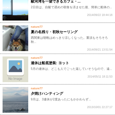
駿河湾を一望できるカフェ・...
2日目は、自艇で遅めの朝食を済ませた後、簡単に船体の...
2014/09/22 18:44:18
nature77
夏の名残り・初秋セーリング
西関東は朝晩はめっきり涼しくなった。重須もそろそろ
秋...
2014/09/21 13:51:54
nature77
連休は船底塗装: ヨット
5月の連休は、どこも人でごった返していそうなので、遠...
2014/05/11 18:11:53
nature77
夕焼けハンティング
9月は、3連休が2度あったにもかかわらず...
2013/10/01 22:27:17