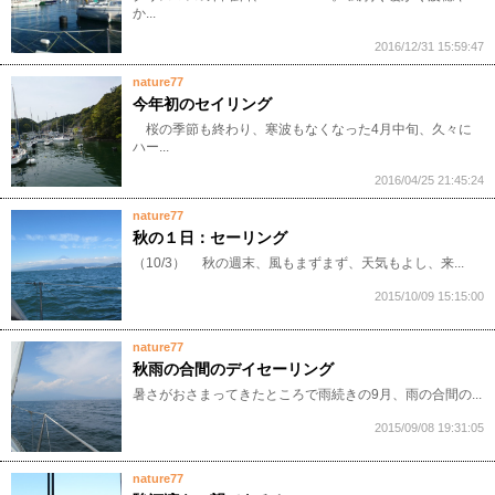
か...
2016/12/31 15:59:47
nature77
今年初のセイリング
桜の季節も終わり、寒波もなくなった4月中旬、久々に
ハー...
2016/04/25 21:45:24
nature77
秋の１日：セーリング
（10/3） 秋の週末、風もまずまず、天気もよし、来...
2015/10/09 15:15:00
nature77
秋雨の合間のデイセーリング
暑さがおさまってきたところで雨続きの9月、雨の合間の...
2015/09/08 19:31:05
nature77