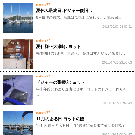
nature77
夏休み最終日:ドジャー復旧...
8月最後の週末、台風は低気圧に変わり、天気も回...
2013/09/03 21:03:11
nature77
夏仕様〜大瀬崎: ヨット
梅雨明けの3連休、重須へ。 高速はすんなりと来まし...
2013/07/21 23:05:03
nature77
ドジャーの張替え: ヨット
年末年始はあまり遠出はせず、ヨットのドジャー作りを
し...
2013/01/15 11:45:49
nature77
11月のある日 ヨットの臨...
11月木曜日のある日、7時過ぎに家を出て横浜を目指す...
2012/12/13 00:04:37