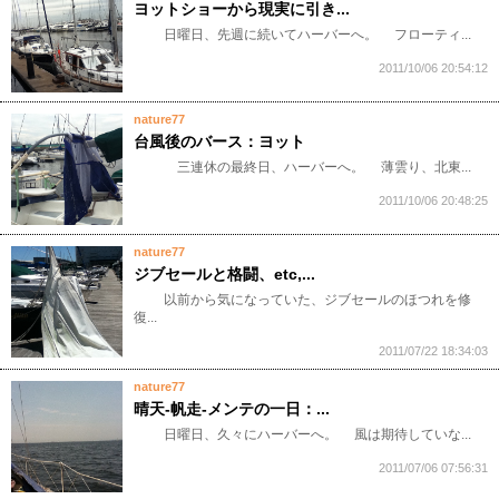
ヨットショーから現実に引き...
日曜日、先週に続いてハーバーへ。 フローティ...
2011/10/06 20:54:12
nature77
台風後のバース：ヨット
三連休の最終日、ハーバーへ。 薄雲り、北東...
2011/10/06 20:48:25
nature77
ジブセールと格闘、etc,...
以前から気になっていた、ジブセールのほつれを修
復...
2011/07/22 18:34:03
nature77
晴天-帆走-メンテの一日：...
日曜日、久々にハーバーへ。 風は期待していな...
2011/07/06 07:56:31