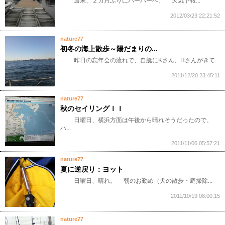
週末、２カ月ぶりにハーバーへ。 天気予報...
2012/03/23 22:21:52
nature77
初冬の海上散歩～陽だまりの...
昨日の忘年会の流れで、自艇にKさん、Hさんがきて...
2011/12/20 23:45:11
nature77
秋のセイリングＩＩ
日曜日、横浜方面は午後から晴れそうだったので、
ハ...
2011/11/06 05:57:21
nature77
夏に逆戻り：ヨット
日曜日、晴れ。 朝のお勤め（犬の散歩・庭掃除...
2011/10/19 08:00:15
nature77