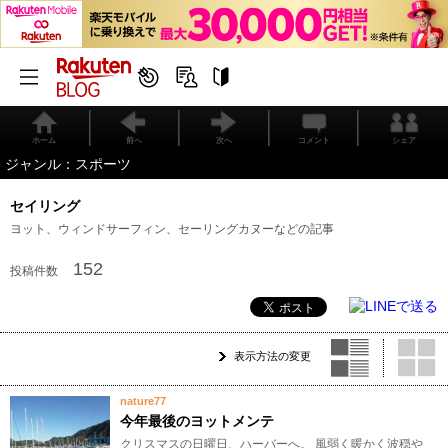
ホーム
前へ
次へ
コメント
シェア
ジャンル：スポーツ
セイリング
ヨット、ウィンドサーフィン、セーリングカヌーなどの記事
152
投稿件数
表示方法の変更
nature77
今年最後のヨットメンテ
クリスマスの日曜日、ハーバーへ。 風弱く暖かく波穏や