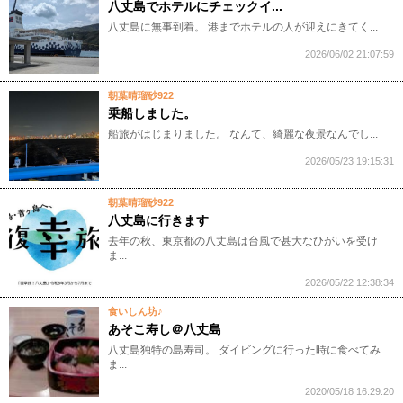
八丈島でホテルにチェックイ...
八丈島に無事到着。 港までホテルの人が迎えにきてく...
2026/06/02 21:07:59
朝葉晴瑠砂922
乗船しました。
船旅がはじまりました。 なんて、綺麗な夜景なんでし...
2026/05/23 19:15:31
朝葉晴瑠砂922
八丈島に行きます
去年の秋、東京都の八丈島は台風で甚大なひがいを受け
ま...
2026/05/22 12:38:34
食いしん坊♪
あそこ寿し＠八丈島
八丈島独特の島寿司。 ダイビングに行った時に食べてみ
ま...
2020/05/18 16:29:20