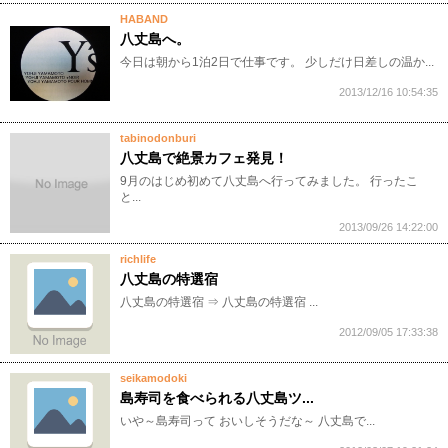
HABAND
八丈島へ。
今日は朝から1泊2日で仕事です。 少しだけ日差しの温か...
2013/12/16 10:54:35
tabinodonburi
八丈島で絶景カフェ発見！
9月のはじめ初めて八丈島へ行ってみました。 行ったこ
と...
2013/09/26 14:22:00
richlife
八丈島の特選宿
八丈島の特選宿 ⇒ 八丈島の特選宿 ...
2012/09/05 17:33:38
seikamodoki
島寿司を食べられる八丈島ツ...
いや～島寿司って おいしそうだな～ 八丈島で...