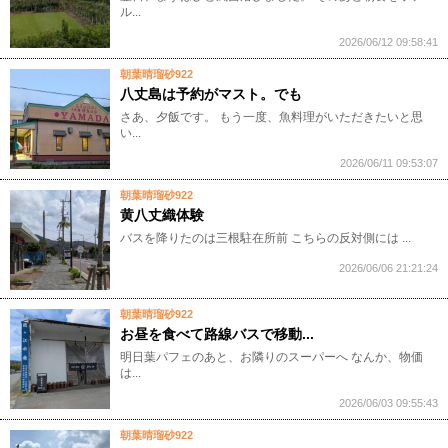
ル...
2026/06/12 09:58:41
朝葉晴瑠砂922
八丈島は予約がマスト。でも
さあ、夕飯です。 もう一度、魚料理がいただきたいと思
い...
2026/06/11 09:53:07
朝葉晴瑠砂922
黄八丈織体験
バスを降りたのは三根駐在所前 こちらの反対側には ...
2026/06/06 21:21:24
朝葉晴瑠砂922
お昼を食べて路線バスで移動...
明日葉パフェのあと、お隣りのスーパーへ なんか、物価
は...
2026/06/03 09:55:43
朝葉晴瑠砂922