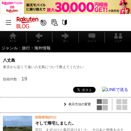
ホーム
前へ
次へ
コメント
シェア
ジャンル：旅行・海外情報
八丈島
東京から近くて遠い八丈島について教えてください
19
投稿件数
表示方法の変更
朝葉晴瑠砂922
そして帰宅しました。
翌日、まずはひと風呂浴びました。 そのあと朝食をホテ