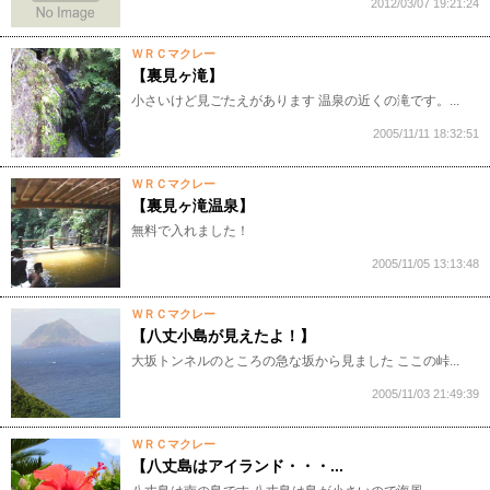
2012/03/07 19:21:24
ＷＲＣマクレー
【裏見ヶ滝】
小さいけど見ごたえがあります 温泉の近くの滝です。...
2005/11/11 18:32:51
ＷＲＣマクレー
【裏見ヶ滝温泉】
無料で入れました！
2005/11/05 13:13:48
ＷＲＣマクレー
【八丈小島が見えたよ！】
大坂トンネルのところの急な坂から見ました ここの峠...
2005/11/03 21:49:39
ＷＲＣマクレー
【八丈島はアイランド・・・...