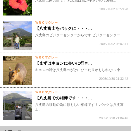
八丈島は南の島です 八丈島は島が小さいので海風...
2005/11/02 18:59:28
ＷＲＣマクレー
【八丈富士をバックに・・・...
八丈島のビジターセンターからです ビジターセンター...
2005/11/02 08:07:41
ＷＲＣマクレー
【まずはキョンに会いに行き...
キョンの蹄は八丈島のがけにぴったりかもしれない 小...
2005/10/30 21:32:42
ＷＲＣマクレー
【八丈島での相棒です・・・...
八丈島の移動の為に頼もしい相棒です！ バックは八丈富
士...
2005/10/28 21:04:46