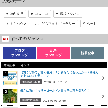
人気のテーマ
無印良品
コストコ
福袋ネタバレ
ミキハウス
こどもフォトギャラリー
ペット
すべての ジャンル
ブログ
記事
新着記事
ランキング
ランキング
総合記事ランキング
【賢く貯めて、賢く使おう！】あなたに合ったカードを選ん
で支払いをお得に！✨
閲覧総数 16335
2026.08.07 11:00
暑さに強い！マリーゴールドと日々草の種を採ろう！
閲覧総数 8782
2026.08.08 16:58