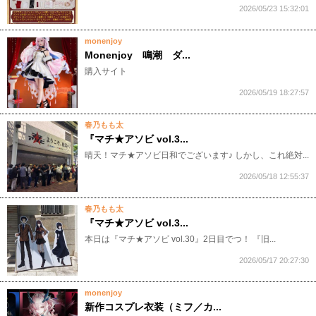
2026/05/23 15:32:01
monenjoy
Monenjoy 鳴潮 ダ...
​購入サイト​​
2026/05/19 18:27:57
春乃もも太
『マチ★アソビ vol.3...
晴天！マチ★アソビ日和でございます♪ しかし、これ絶対...
2026/05/18 12:55:37
春乃もも太
『マチ★アソビ vol.3...
本日は『マチ★アソビ vol.30』2日目でつ！ 『旧...
2026/05/17 20:27:30
monenjoy
新作コスプレ衣装（ミフ／カ...