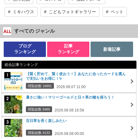
ミキハウス
こどもフォトギャラリー
ペット
すべての ジャンル
ブログ
記事
新着記事
ランキング
ランキング
総合記事ランキング
【賢く貯めて、賢く使おう！】あなたに合ったカードを選ん
で支払いをお得に！✨
閲覧総数 16891
2026.08.07 11:00
暑さに強い！マリーゴールドと日々草の種を採ろう！
閲覧総数 9489
2026.08.08 16:58
百日草を長く楽しみたい
閲覧総数 4133
2026.08.08 00:00