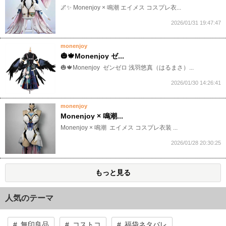
​🌌✨ Monenjoy × 鳴潮 エイメス コスプレ衣...
2026/01/31 19:47:47
monenjoy
🎃🍁Monenjoy ゼ...
​🎃🍁Monenjoy ゼンゼロ 浅羽悠真（はるまさ）...
2026/01/30 14:26:41
monenjoy
Monenjoy × 鳴潮...
​Monenjoy × 鳴潮 エイメス コスプレ衣装 ...
2026/01/28 20:30:25
もっと見る
人気のテーマ
無印良品
コストコ
福袋ネタバレ