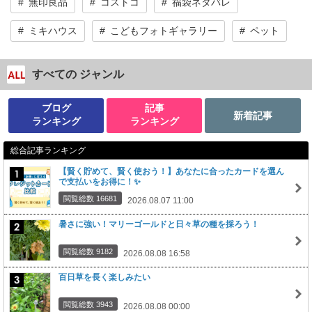
無印良品
コストコ
福袋ネタバレ
ミキハウス
こどもフォトギャラリー
ペット
すべての ジャンル
ブログ
記事
新着記事
ランキング
ランキング
総合記事ランキング
【賢く貯めて、賢く使おう！】あなたに合ったカードを選ん
で支払いをお得に！✨
閲覧総数 16681
2026.08.07 11:00
暑さに強い！マリーゴールドと日々草の種を採ろう！
閲覧総数 9182
2026.08.08 16:58
百日草を長く楽しみたい
閲覧総数 3943
2026.08.08 00:00