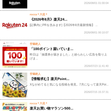
2026/08/01 01:00:04
rocca＊六花＊
《2026年8月》楽天24...
[記事内にPRを含みます]【2026年8月最新情報】 ...
2026/08/01 00:10:07
空塚絶人
「100ポイント届いていま...
昨日は「抽選券が届きました」と紛らわしい広告を取り上
げま...
2026/07/23 11:41:40
空塚絶人
【情報求む】楽天Point...
Xながめてると気になる投稿を発見。7月になって楽天Poi...
2026/07/15 15:37:31
rocca＊六花＊
楽天お買い物マラソン500...