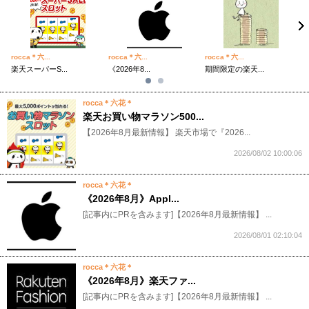
rocca＊六...
rocca＊六...
rocca＊六...
r
楽天スーパーS...
《2026年8...
期間限定の楽天...
最
rocca＊六花＊
楽天お買い物マラソン500...
​【2026年8月最新情報】 楽天市場で『2026...
2026/08/02 10:00:06
rocca＊六花＊
《2026年8月》Appl...
[記事内にPRを含みます]【2026年8月最新情報】 ...
2026/08/01 02:10:04
rocca＊六花＊
《2026年8月》楽天ファ...
[記事内にPRを含みます]【2026年8月最新情報】 ...