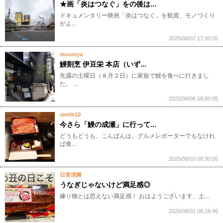
★画「炎はつなぐ」をの後は...
ドキュメンタリー映画「炎はつなぐ」を観賞、モノづくり
がよ...
2025/08/07 17:30:05
mocotya
鰻割烹 伊豆栄 本店（いず...
先週の土曜日（８月２日）に家族で鰻を食べに行きまし
た。 ...
2025/08/06 08:00:05
smith10
今さら「鰻の成瀬」に行って...
どうもどうも、こんばんは。グルメレポーターでもなけれ
ば食...
2025/08/03 08:30:05
日常演舞
うなぎじゃないけど満足感◎
練り物とは思えない満足感！ おはようございます、土...
2025/08/01 08:16:46