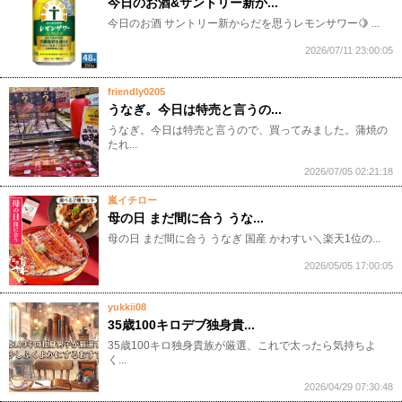
今日のお酒&サントリー新か...
今日のお酒 サントリー新からだを思うレモンサワー🍋 ...
2026/07/11 23:00:05
friendly0205
うなぎ。今日は特売と言うの...
うなぎ。今日は特売と言うので、買ってみました。蒲焼の
たれ...
2026/07/05 02:21:18
嵐イチロー
母の日 まだ間に合う うな...
母の日 まだ間に合う うなぎ 国産 かわすい＼楽天1位の...
2026/05/05 17:00:05
yukkii08
35歳100キロデブ独身貴...
35歳100キロ独身貴族が厳選、これで太ったら気持ちよ
く...
2026/04/29 07:30:48