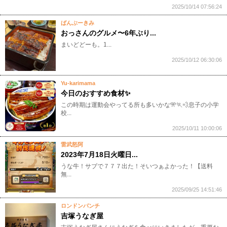
2025/10/14 07:56:24
ばんぶーきみ
おっさんのグルメ〜6年ぶり...
​​​​​​​​​​​​​​​​​​​​まいどどーも。1...
2025/10/12 06:30:06
Yu-karimama
今日のおすすめ食材✨
​この時期は運動会やってる所も多いかな🎌🏃💨息子の小学
校...
2025/10/11 10:00:06
雷武怒阿
2023年7月18日火曜日...
​うな牛！サブで７７７出た！そいつぁよかった！​【送料
無...
2025/09/25 14:51:46
ロンドンパンチ
吉塚うなぎ屋