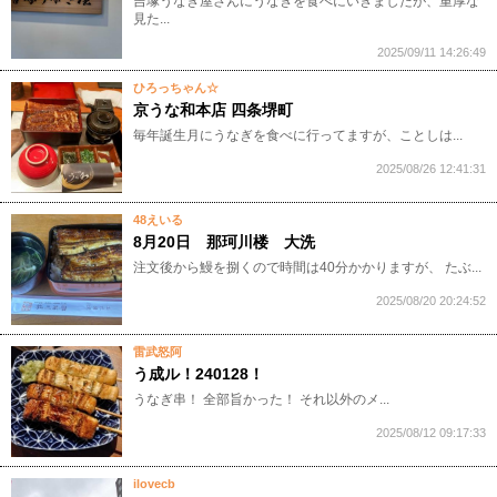
吉塚うなぎ屋さんにうなぎを食べにいきましたが、重厚な
見た...
2025/09/11 14:26:49
ひろっちゃん☆
京うな和本店 四条堺町
毎年誕生月にうなぎを食べに行ってますが、ことしは...
2025/08/26 12:41:31
48えいる
8月20日 那珂川楼 大洗
注文後から鰻を捌くので時間は40分かかりますが、 たぶ...
2025/08/20 20:24:52
雷武怒阿
う成ル！240128！
うなぎ串！ 全部旨かった！ それ以外のメ...
2025/08/12 09:17:33
ilovecb