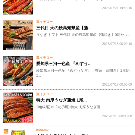
2026/07/21 19:45:10
嵐イチロー
三代目 天の鰻高知県産【蒲...
うなぎ ギフト 三代目 天の鰻高知県産【蒲焼き】5尾セッ...
2026/07/18 00:00:10
嵐イチロー
愛知県三河一色産 『めすう...
愛知県三河一色産 『めすうなぎ』（有頭・背開き）1尾約
2...
2026/07/17 00:00:09
嵐イチロー
特大 肉厚うなぎ蒲焼 1尾...
1kg(4尾) or 2kg(8尾) 特大 肉厚うなぎ蒲...
2026/07/16 00:00:08
nico242