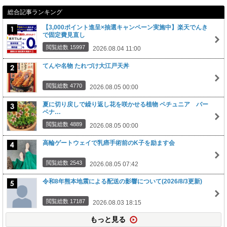
総合記事ランキング
【3,000ポイント進呈×抽選キャンペーン実施中】楽天でんき
で固定費見直し
閲覧総数 15997
2026.08.04 11:00
てんや名物 たれづけ大江戸天丼
閲覧総数 4770
2026.08.05 00:00
夏に切り戻しで繰り返し花を咲かせる植物 ペチュニア バー
ベナ…
閲覧総数 4889
2026.08.05 00:00
高輪ゲートウェイで乳癌手術前のK子を励ます会
閲覧総数 2543
2026.08.05 07:42
令和8年熊本地震による配送の影響について(2026/8/3更新)
閲覧総数 17187
2026.08.03 18:15
もっと見る