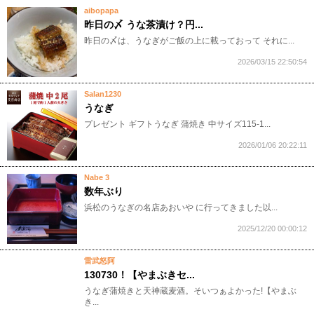
aibopapa
昨日の〆 うな茶漬け？円...
昨日の〆は、うなぎがご飯の上に載っておって それに...
2026/03/15 22:50:54
Salan1230
うなぎ
プレゼント ギフトうなぎ 蒲焼き 中サイズ115-1...
2026/01/06 20:22:11
Nabe 3
数年ぶり
​​​​​浜松のうなぎの名店あおいや に行ってきました以...
2025/12/20 00:00:12
雷武怒阿
130730！【やまぶきセ...
​うなぎ蒲焼きと天神蔵麦酒。そいつぁよかった!【やまぶ
き...