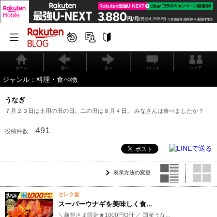
ホーム
前へ
次へ
コメント
シェア
ジャンル：料理・食べ物
うなぎ
７月２３日は土用の丑の日。二の丑は８月４日。 みなさんは食べましたか？
491
投稿件数
表示方法の変更
セレク堂
スーパーウナギを美味しく食...
​​​​​​＼新規さま限定★1000円OFF／ 国産うな...