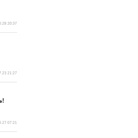
0.28 20:37
7.23 21:27
مواقع حجز الطيران: دليلك الشامل للحصول على أفضل الصفقات!
6.27 07:21