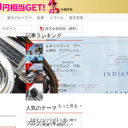
ト
楽天グループ
証券
トラベル
楽天市場
ログイン
楽天会員登録（無料）
記事ランキング
よみうりランド プー
1
ルWAI アクアシート…
よみうりランド それ
2
いけ！アンパンマン…
羽越本線で見かけた
3
D51 1972年
もっと見る ＞
人気のテーマ
【楽天ブログ公式】お買い物マ
ブログランキング
ラソンで何買う？何買った？