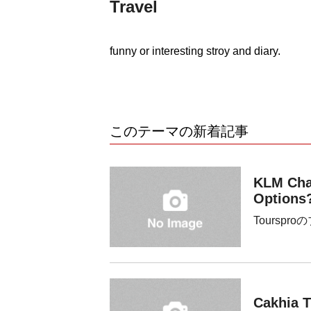
Travel
funny or interesting stroy and diary.
このテーマの新着記事
KLM Cha
Options
Tourspr
Cakhia 