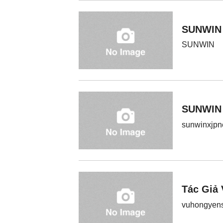
SUNWIN
SUNWIN
SUNWIN
sunwinxj
Tác Giả
vuhongye