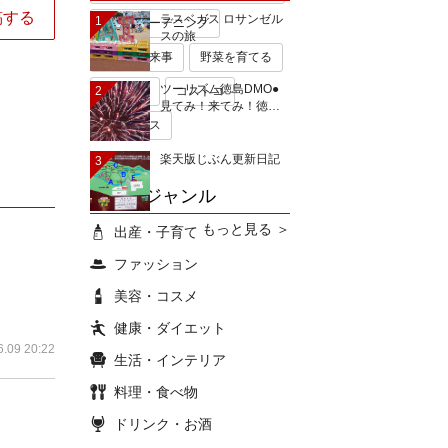
稿する
ラスベガス ロサンゼル
1
手作りガーデニング
スの旅
今日の出来事
野菜を育てる
ツーリズム徳島DMO●
2
無印良品
コストコ
見てみ！来てみ！徳…
ミキハウス
楽天版じぶん更新日記
3
ブログジャンル
もっと見る ＞
出産・子育て
ファッション
美容・コスメ
健康・ダイエット
6.09 20:22
生活・インテリア
料理・食べ物
ドリンク・お酒