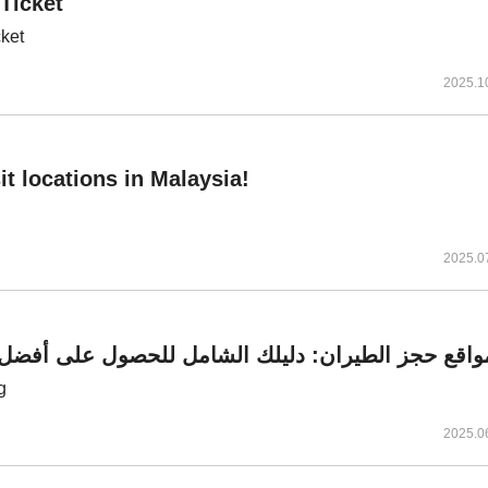
Ticket
ket
2025.1
it locations in Malaysia!
2025.0
g
2025.0