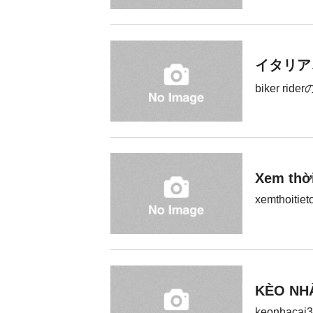
イタリア
biker rid
Xem thời
xemthoitiet
KÈO NH
keonhacai