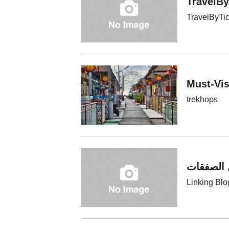
TravelBy
TravelByTic
Must-Vis
trekhops
Linking Blo