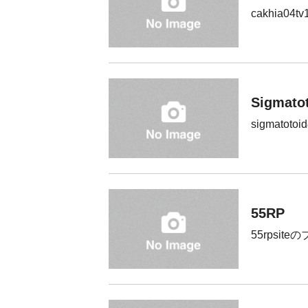
cakhia04
Sigmato
sigmatot
55RP
55rpsite