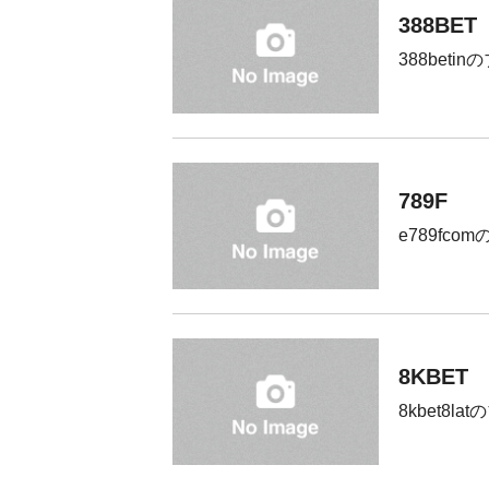
388BET
388beti
789F
e789fco
8KBET
8kbet8la