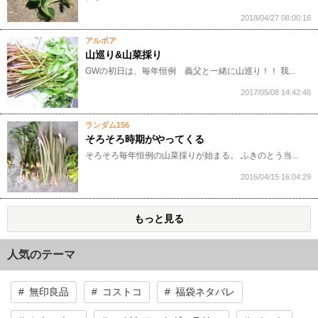
2018/04/27 08:00:16
アルボア
山巡り&山菜採り
GWの初日は、毎年恒例 義父と一緒に山巡り！！ 我...
2017/05/08 14:42:48
ランダム156
そろそろ時期がやってくる
そろそろ毎年恒例の山菜採りが始まる。 ふきのとう当...
2016/04/15 16:04:29
もっと見る
人気のテーマ
無印良品
コストコ
福袋ネタバレ