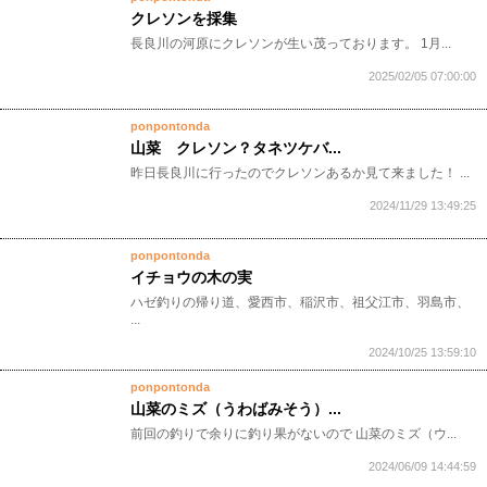
クレソンを採集
長良川の河原にクレソンが生い茂っております。 1月...
2025/02/05 07:00:00
ponpontonda
山菜 クレソン？タネツケバ...
昨日長良川に行ったのでクレソンあるか見て来ました！ ...
2024/11/29 13:49:25
ponpontonda
イチョウの木の実
ハゼ釣りの帰り道、愛西市、稲沢市、祖父江市、羽島市、
...
2024/10/25 13:59:10
ponpontonda
山菜のミズ（うわばみそう）...
前回の釣りで余りに釣り果がないので 山菜のミズ（ウ...
2024/06/09 14:44:59