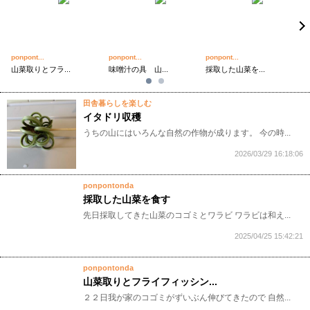
ponpont...
ponpont...
ponpont...
po
山菜取りとフラ...
味噌汁の具 山...
採取した山菜を...
田舎暮らしを楽しむ
イタドリ収穫
うちの山にはいろんな自然の作物が成ります。 今の時...
2026/03/29 16:18:06
ponpontonda
採取した山菜を食す
先日採取してきた山菜のコゴミとワラビ ワラビは和え...
2025/04/25 15:42:21
ponpontonda
山菜取りとフライフィッシン...
２２日我が家のコゴミがずいぶん伸びてきたので 自然...