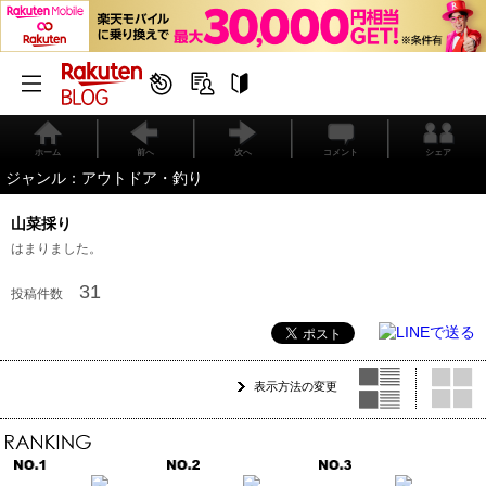
ホーム
前へ
次へ
コメント
シェア
ジャンル：アウトドア・釣り
山菜採り
はまりました。
31
投稿件数
表示方法の変更