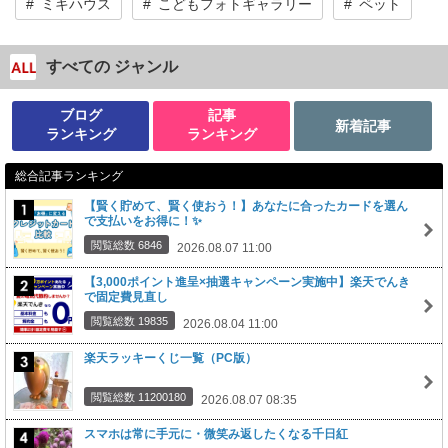
ミキハウス
こどもフォトギャラリー
ペット
すべての ジャンル
ブログ
記事
新着記事
ランキング
ランキング
総合記事ランキング
【賢く貯めて、賢く使おう！】あなたに合ったカードを選ん
で支払いをお得に！✨
閲覧総数 6846
2026.08.07 11:00
【3,000ポイント進呈×抽選キャンペーン実施中】楽天でんき
で固定費見直し
閲覧総数 19835
2026.08.04 11:00
楽天ラッキーくじ一覧（PC版）
閲覧総数 11200180
2026.08.07 08:35
スマホは常に手元に・微笑み返したくなる千日紅