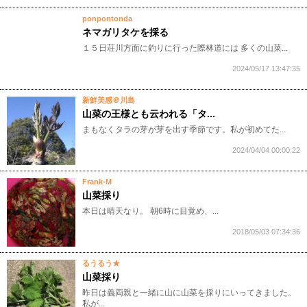
ponpontonda
ネマガリタケを採る
１５日荘川方面に釣りに行った際林道には 多くの山菜...
2024/05/17 13:47:35
新鮮美感＠川島
山菜の王様とも云われる「タ...
まもなくタラの芽が芽を出す季節です。私が初めてた...
2024/04/04 00:00:22
Frank-M
山菜採り
本日は晴天なり。 朝6時に目覚め、...
2018/05/03 07:34:36
るうるう★
山菜採り
昨日は義両親と一緒に山に山菜を採りにいってきました。
私が...