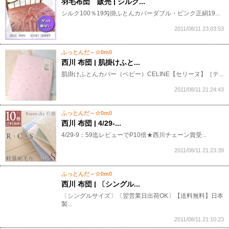
羽毛布団 販売 | シルク...
シルク100％19匁掛ふとんカバーダブル・ピンク正絹19...
2011/08/11 23:03:53
ふっとんだ～☆0m0
西川 布団 | 肌掛けふと...
肌掛けふとんカバー（ベビー）CELINE【セリーヌ】［テ...
2011/08/11 21:24:43
ふっとんだ～☆0m0
西川 布団 | 4/29-...
4/29-9：59迄レビューでP10倍★西川チェーン賞受...
2011/08/11 21:23:39
ふっとんだ～☆0m0
西川 布団 | 〔シングル...
〔シングルサイズ〕〔翌営業日出荷OK〕【送料無料】日本
製...
2011/08/11 21:10:23