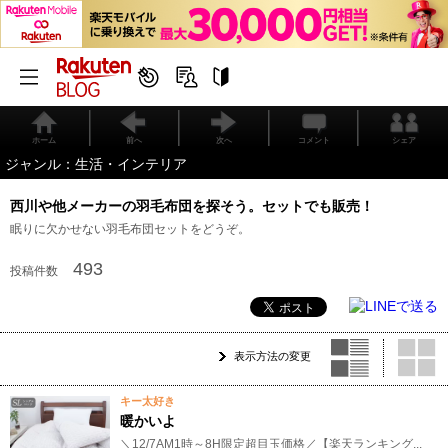
ホーム
前へ
次へ
コメント
シェア
ジャンル：生活・インテリア
西川や他メーカーの羽毛布団を探そう。セットでも販売！
眠りに欠かせない羽毛布団セットをどうぞ。
493
投稿件数
表示方法の変更
キー太好き
暖かいよ
＼12/7AM1時～8H限定超目玉価格／【楽天ランキング...