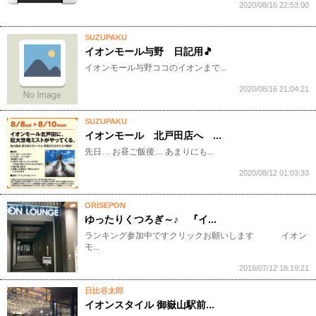
2020/08/16 22:53:00
SUZUPAKU
イオンモール与野 日記用🎵
​イオンモール与野​ ココのイオンまで...
2020/08/16 21:04:21
SUZUPAKU
イオンモール 北戸田店へ ...
先日… お昼ご飯後… あまりにも...
2020/08/12 01:03:33
ORISEPON
ゆったりくつろぎ～♪ 『イ...
ランキング参加中ですクリックお願いします イオン
モ...
2016/07/12 18:19:21
日比谷太郎
イオンスタイル 御嶽山駅前...