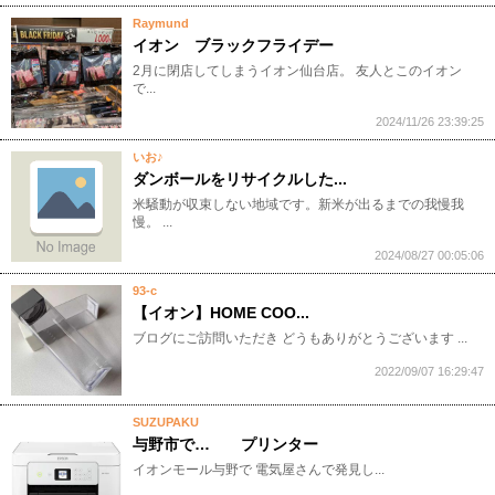
Raymund
イオン ブラックフライデー
2月に閉店してしまうイオン仙台店。 友人とこのイオン
で...
2024/11/26 23:39:25
いお♪
ダンボールをリサイクルした...
米騒動が収束しない地域です。新米が出るまでの我慢我
慢。 ...
2024/08/27 00:05:06
93-c
【イオン】HOME COO...
ブログにご訪問いただき どうもありがとうございます ...
2022/09/07 16:29:47
SUZUPAKU
与野市で… プリンター
イオンモール与野で 電気屋さんで発見し...