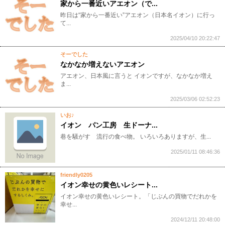
家から一番近いアエオン（で...
昨日は“家から一番近い”アエオン（日本名イオン）に行っ
て...
2025/04/10 20:22:47
そーでした
なかなか増えないアエオン
アエオン、日本風に言うと イオンですが、なかなか増え
ま...
2025/03/06 02:52:23
いお♪
イオン パン工房 生ドーナ...
巷を騒がす 流行の食べ物。 いろいろありますが、生...
2025/01/11 08:46:36
friendly0205
イオン幸せの黄色いレシート...
イオン幸せの黄色いレシート。「じぶんの買物でだれかを
幸せ...
2024/12/11 20:48:00