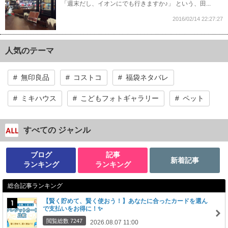
「週末だし、イオンにでも行きますか♪」 という、田...
2016/02/14 22:27:27
人気のテーマ
無印良品
コストコ
福袋ネタバレ
ミキハウス
こどもフォトギャラリー
ペット
すべての ジャンル
ブログ
記事
新着記事
ランキング
ランキング
総合記事ランキング
【賢く貯めて、賢く使おう！】あなたに合ったカードを選ん
で支払いをお得に！✨
閲覧総数 7247
2026.08.07 11:00