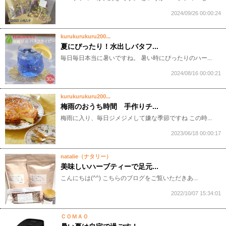
2024/09/26 00:00:24
kurukurukuru200...
夏にぴったり！水出しバタフ...
毎日毎日本当に暑いですね。 暑い時にぴったりのハー...
2024/08/16 00:00:21
kurukurukuru200...
梅雨のおうち時間 手作りチ...
梅雨に入り、毎日ジメジメして嫌な季節ですね この時...
2023/06/18 00:00:17
natalie（ナタリー）
美味しいハーブティーで足元...
こんにちは(^^) こちらのブログをご覧いただきあ...
2022/10/07 15:34:01
ＣＯＭＡＯ