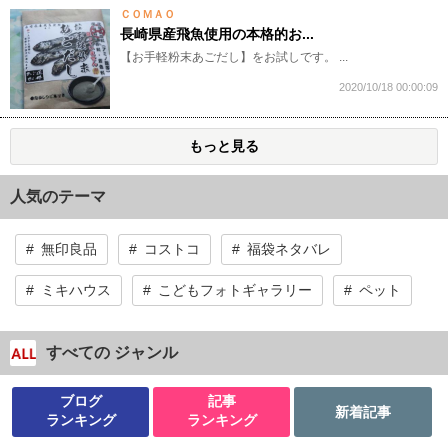
ＣＯＭＡＯ
長崎県産飛魚使用の本格的お...
​【お手軽粉末あごだし】​をお試しです。 ...
2020/10/18 00:00:09
もっと見る
人気のテーマ
無印良品
コストコ
福袋ネタバレ
ミキハウス
こどもフォトギャラリー
ペット
すべての ジャンル
ブログ
記事
新着記事
ランキング
ランキング