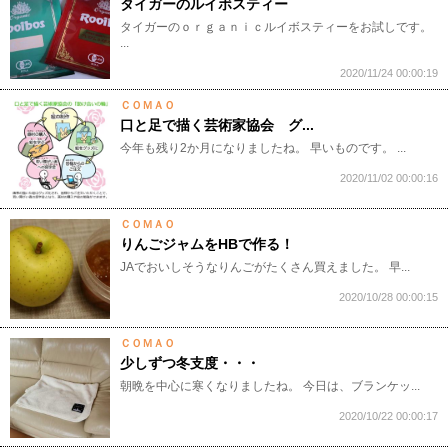
タイガーのルイボスティー
タイガーのｏｒｇａｎｉｃルイボスティーをお試しです。
...
2020/11/24 00:00:19
ＣＯＭＡＯ
口と足で描く芸術家協会 グ...
今年も残り2か月になりましたね。 早いものです。 ...
2020/11/02 00:00:16
ＣＯＭＡＯ
りんごジャムをHBで作る！
JAでおいしそうなりんごがたくさん買えました。 早...
2020/10/28 00:00:15
ＣＯＭＡＯ
少しずつ冬支度・・・
朝晩を中心に寒くなりましたね。 今日は、ブランケッ...
2020/10/22 00:00:17