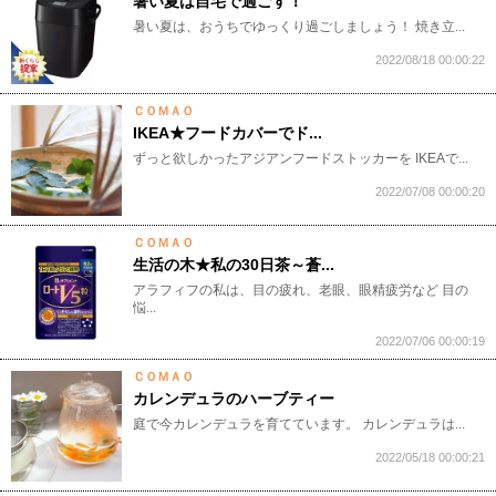
暑い夏は自宅で過ごす！
暑い夏は、おうちでゆっくり過ごしましょう！ 焼き立...
2022/08/18 00:00:22
ＣＯＭＡＯ
IKEA★フードカバーでド...
ずっと欲しかったアジアンフードストッカーを IKEAで...
2022/07/08 00:00:20
ＣＯＭＡＯ
生活の木★私の30日茶～蒼...
アラフィフの私は、目の疲れ、老眼、眼精疲労など 目の
悩...
2022/07/06 00:00:19
ＣＯＭＡＯ
カレンデュラのハーブティー
庭で今カレンデュラを育てています。 カレンデュラは...
2022/05/18 00:00:21