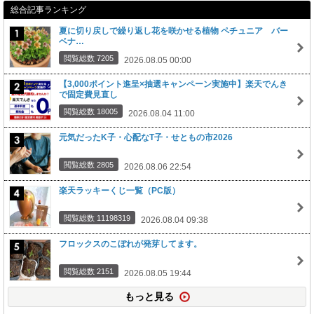
総合記事ランキング
夏に切り戻しで繰り返し花を咲かせる植物 ペチュニア バー
ベナ…
閲覧総数 7205
2026.08.05 00:00
【3,000ポイント進呈×抽選キャンペーン実施中】楽天でんき
で固定費見直し
閲覧総数 18005
2026.08.04 11:00
元気だったK子・心配なT子・せともの市2026
閲覧総数 2805
2026.08.06 22:54
楽天ラッキーくじ一覧（PC版）
閲覧総数 11198319
2026.08.04 09:38
フロックスのこぼれが発芽してます。
閲覧総数 2151
2026.08.05 19:44
もっと見る