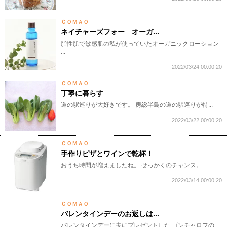
ＣＯＭＡＯ
ネイチャーズフォー オーガ...
​脂性肌で敏感肌の私が使っていたオーガニックローション​
...
2022/03/24 00:00:20
ＣＯＭＡＯ
丁寧に暮らす
道の駅巡りが大好きです。 房総半島の道の駅巡りが特...
2022/03/22 00:00:20
ＣＯＭＡＯ
手作りピザとワインで乾杯！
おうち時間が増えましたね。 せっかくのチャンス。 ...
2022/03/14 00:00:20
ＣＯＭＡＯ
バレンタインデーのお返しは...
バレンタインデーに夫にプレゼントした ゴンチャロフの