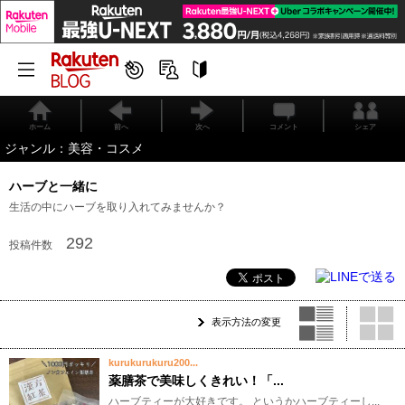
ホーム
前へ
次へ
コメント
シェア
ジャンル：美容・コスメ
ハーブと一緒に
生活の中にハーブを取り入れてみませんか？
292
投稿件数
表示方法の変更
kurukurukuru200...
薬膳茶で美味しくきれい！「...
ハーブティーが大好きです。 というかハーブティーし...