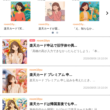
room10y...
room10y...
room10y...
ro
楽天カードでE...
楽天カードが届...
「え、知らなか...
【
room10yu
楽天カード申込で旧字体や異...
​​​​​「髙橋の髙が入力できなかったらどうしよう」「本...
2026/08/06 19:10:04
room10yu
楽天カード プレミアム 申...
​​​​​楽天カード プレミアム 申し込みを考えたとき、...
2026/08/05 19:10:04
room10yu
楽天カードは帰国直後でも申...
​​​​​海外赴任から帰国したばかりで楽天カードを申し込...