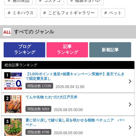
無印良品
コストコ
福袋ネタバレ
ミキハウス
こどもフォトギャラリー
ペット
すべての ジャンル
ブログ
記事
新着記事
ランキング
ランキング
総合記事ランキング
【3,000ポイント進呈×抽選キャンペーン実施中】楽天でんき
で固定費見直し
閲覧総数 17239
2026.08.04 11:00
てんや名物 たれづけ大江戸天丼
閲覧総数 5053
2026.08.05 00:00
夏に切り戻しで繰り返し花を咲かせる植物 ペチュニア バー
ベナ…
閲覧総数 6796
2026.08.05 00:00