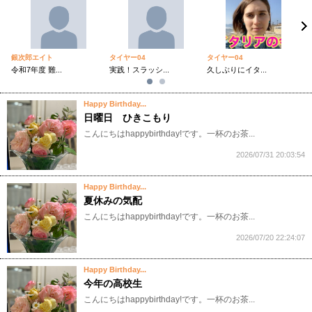
銀次郎エイト
タイヤー04
タイヤー04
タ
令和7年度 難...
実践！スラッシ...
久しぶりにイタ...
「
Happy Birthday...
日曜日 ひきこもり
​こんにちはhappybirthday!です。一杯のお茶...
2026/07/31 20:03:54
Happy Birthday...
夏休みの気配
​こんにちはhappybirthday!です。一杯のお茶...
2026/07/20 22:24:07
Happy Birthday...
今年の高校生
​こんにちはhappybirthday!です。一杯のお茶...