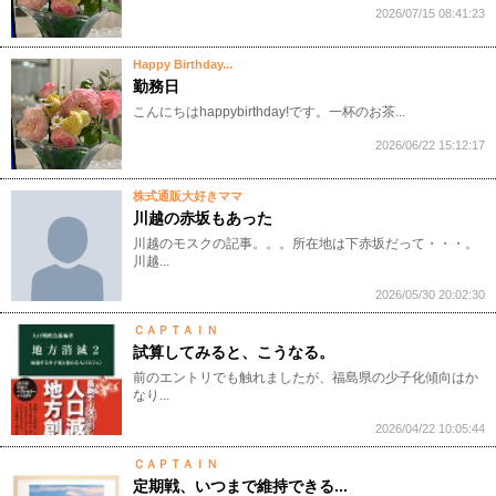
2026/07/15 08:41:23
Happy Birthday...
勤務日
​こんにちはhappybirthday!です。一杯のお茶...
2026/06/22 15:12:17
株式通販大好きママ
川越の赤坂もあった
川越のモスクの記事。。。所在地は下赤坂だって・・・。
川越...
2026/05/30 20:02:30
ＣＡＰＴＡＩＮ
試算してみると、こうなる。
前のエントリでも触れましたが、福島県の少子化傾向はか
なり...
2026/04/22 10:05:44
ＣＡＰＴＡＩＮ
定期戦、いつまで維持できる...