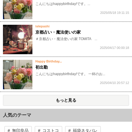
こんにちはhappybirthday!です。...
2025/05/18 19:11:15
telepashi
京都占い・魔法使いの家
​​​​＃京都占い・魔法使いの家​ TOMITA​​ ​...
2025/04/17 00:00:18
Happy Birthday...
初出勤
こんにちはhappybirthday!です。 一杯のお...
2025/04/10 20:57:12
もっと見る
人気のテーマ
無印良品
コストコ
福袋ネタバレ