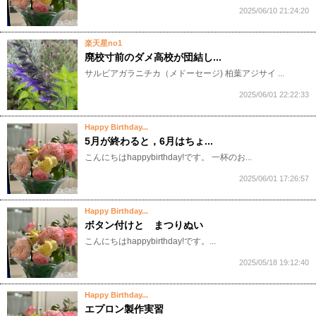
2025/06/10 21:24:20
楽天星no1
廃校寸前のダメ高校が団結し...
サルビアガラニチカ（メドーセージ) 柏葉アジサイ ...
2025/06/01 22:22:33
Happy Birthday...
5月が終わると，6月はちょ...
こんにちはhappybirthday!です。 一杯のお...
2025/06/01 17:26:57
Happy Birthday...
ボタン付けと まつりぬい
こんにちはhappybirthday!です。...
2025/05/18 19:12:40
Happy Birthday...
エプロン製作実習