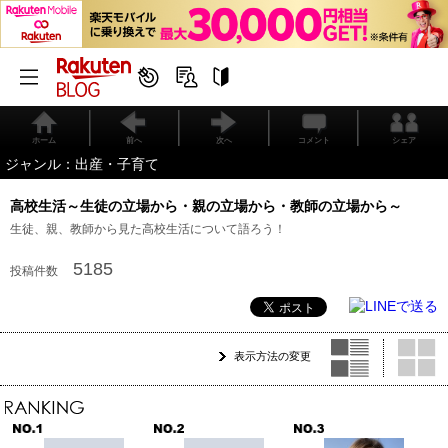
ホーム
前へ
次へ
コメント
シェア
ジャンル：出産・子育て
高校生活～生徒の立場から・親の立場から・教師の立場から～
生徒、親、教師から見た高校生活について語ろう！
5185
投稿件数
表示方法の変更