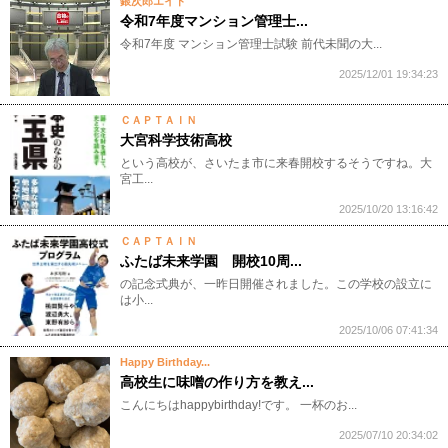
銀次郎エイト
令和7年度マンション管理士...
令和7年度 マンション管理士試験 前代未聞の大...
2025/12/01 19:34:23
ＣＡＰＴＡＩＮ
大宮科学技術高校
という高校が、さいたま市に来春開校するそうですね。大
宮工...
2025/10/20 13:16:42
ＣＡＰＴＡＩＮ
ふたば未来学園 開校10周...
の記念式典が、一昨日開催されました。この学校の設立に
は小...
2025/10/06 07:41:34
Happy Birthday...
高校生に味噌の作り方を教え...
こんにちはhappybirthday!です。 一杯のお...
2025/07/10 20:34:02