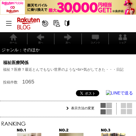
ホーム
前へ
次へ
コメント
シェア
ジャンル：そのほか
福祉医療関係
福祉？医療？最近とんでもない世界のような<br>気がしてきた・・・日記
1065
投稿件数
表示方法の変更