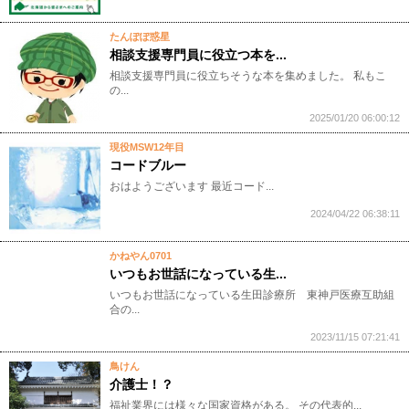
たんぽぽ惑星
相談支援専門員に役立つ本を...
相談支援専門員に役立ちそうな本を集めました。 私もこ
の...
2025/01/20 06:00:12
現役MSW12年目
コードブルー
おはようございます 最近コード...
2024/04/22 06:38:11
かねやん0701
いつもお世話になっている生...
いつもお世話になっている生田診療所 東神戸医療互助組
合の...
2023/11/15 07:21:41
鳥けん
介護士！？
福祉業界には様々な国家資格がある。 その代表的...