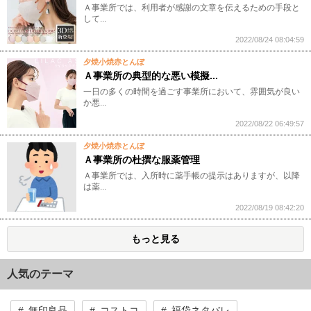
Ａ事業所では、利用者が感謝の文章を伝えるための手段と
して...
2022/08/24 08:04:59
夕焼小焼赤とんぼ
Ａ事業所の典型的な悪い模擬...
一日の多くの時間を過ごす事業所において、雰囲気が良い
か悪...
2022/08/22 06:49:57
夕焼小焼赤とんぼ
Ａ事業所の杜撰な服薬管理
Ａ事業所では、入所時に薬手帳の提示はありますが、以降
は薬...
2022/08/19 08:42:20
もっと見る
人気のテーマ
無印良品
コストコ
福袋ネタバレ