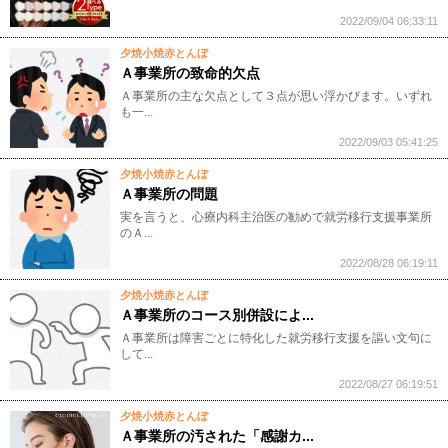
2022/09/04 06:33:11
夕焼小焼赤とんぼ
Ａ事業所の致命的欠点
Ａ事業所の主な欠点として３点が思い浮かびます。いずれ
も一...
2022/09/03 05:41:25
夕焼小焼赤とんぼ
Ａ事業所の問題
実を言うと、心療内科主治医の勧めで就労移行支援事業所
のＡ...
2022/08/28 06:19:11
夕焼小焼赤とんぼ
Ａ事業所のコース別併設によ...
Ａ事業所は障害ごとに特化した就労移行支援を謳い文句に
して...
2022/08/27 06:19:51
夕焼小焼赤とんぼ
Ａ事業所の汚された「感謝カ...