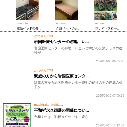
ecocolo
ecocolo
ecocolo
電動ベッドの分...
介護ベッドの分...
車いす・スロー...
かねやん0701
岩国医療センターの跡地 い...
岩国医療センターの跡地 いこいと学びの交流テラスの建
設が...
2026/01/05 06:55:48
かねやん0701
親戚の方から岩国医療センタ...
親戚の方から岩国医療センター跡地の福祉の里の造成の様
子が...
2025/08/30 07:09:39
machiraku_hokka...
平和祈念企画展の開催につい...
令和７年は、戦後８０年です ​​ 皆さ...
2025/07/28 17:12:07