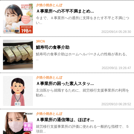
夕焼小焼赤とんぼ
Ａ事業所への不平不満まとめ...
​今まで、Ａ事業所への通所に支障をきたす不平と不満につ
い...
2022/09/14 05:28:30
3RCN
鯖寿司の食事介助
鯖寿司の食事介助はホームヘルパーさんの性格が表れる。
...
2022/09/11 19:26:47
夕焼小焼赤とんぼ
Ａ事業所の困った素人スタッ...
主治医から就職するために、就労移行支援事業所の利用を
勧め...
2022/09/10 06:28:52
夕焼小焼赤とんぼ
Ａ事業所の通信簿は、ほぼオ...
就労移行支援事業所の評価に使われる一般的な指標で、５
項目...