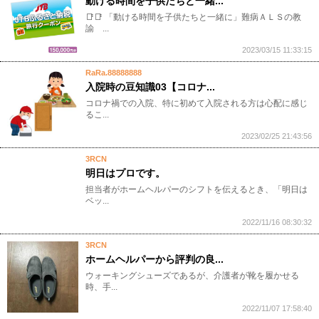
動ける時間を子供たちと一緒...
📑📑 「動ける時間を子供たちと一緒に」難病ＡＬＳの教
諭 ...
2023/03/15 11:33:15
RaRa.88888888
入院時の豆知識03【コロナ...
コロナ禍での入院、特に初めて入院される方は心配に感じ
るこ...
2023/02/25 21:43:56
3RCN
明日はプロです。
担当者がホームヘルパーのシフトを伝えるとき、「明日は
ベッ...
2022/11/16 08:30:32
3RCN
ホームヘルパーから評判の良...
ウォーキングシューズであるが、介護者が靴を履かせる
時、手...
2022/11/07 17:58:40