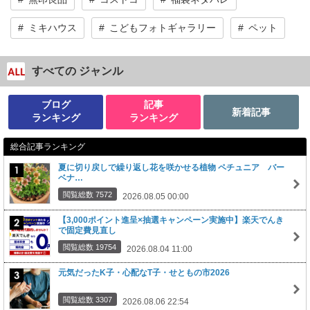
ミキハウス
こどもフォトギャラリー
ペット
すべての ジャンル
ブログ
記事
新着記事
ランキング
ランキング
総合記事ランキング
夏に切り戻しで繰り返し花を咲かせる植物 ペチュニア バー
ベナ…
閲覧総数 7572
2026.08.05 00:00
【3,000ポイント進呈×抽選キャンペーン実施中】楽天でんき
で固定費見直し
閲覧総数 19754
2026.08.04 11:00
元気だったK子・心配なT子・せともの市2026
閲覧総数 3307
2026.08.06 22:54