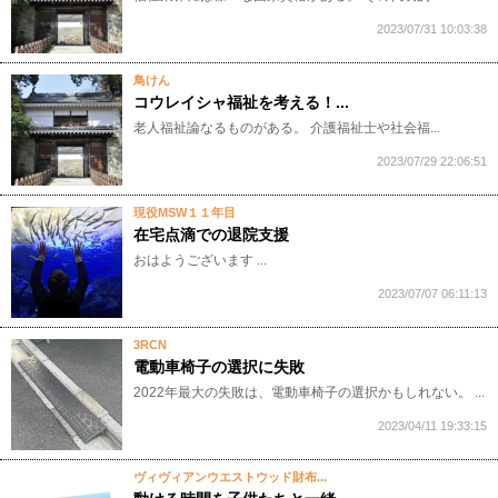
2023/07/31 10:03:38
鳥けん
コウレイシャ福祉を考える！...
老人福祉論なるものがある。 介護福祉士や社会福...
2023/07/29 22:06:51
現役MSW１１年目
在宅点滴での退院支援
​​​​​​​​​​おはようございます ...
2023/07/07 06:11:13
3RCN
電動車椅子の選択に失敗
2022年最大の失敗は、電動車椅子の選択かもしれない。 ...
2023/04/11 19:33:15
ヴィヴィアンウエストウッド財布...