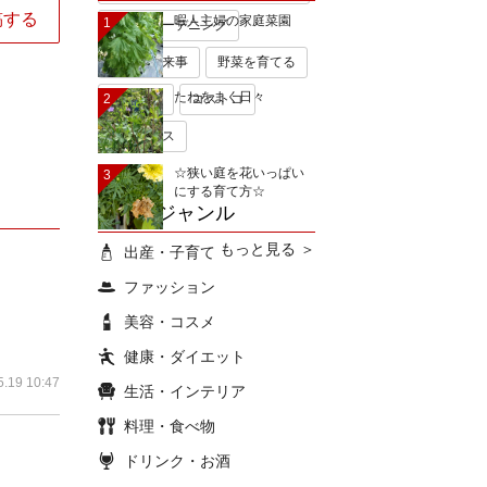
稿する
暇人主婦の家庭菜園
1
手作りガーデニング
今日の出来事
野菜を育てる
たねをまく日々
2
無印良品
コストコ
ミキハウス
☆狭い庭を花いっぱい
3
にする育て方☆
ブログジャンル
もっと見る ＞
出産・子育て
ファッション
美容・コスメ
健康・ダイエット
5.19 10:47
生活・インテリア
料理・食べ物
ドリンク・お酒