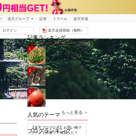
!
楽天グループ
証券
トラベル
楽天市場
ログイン
楽天会員登録（無料）
記事ランキング
夏に切り戻しで繰り返
1
し花を咲かせる植物…
フロックスのこぼれが
2
発芽してます。
青シソ＆中玉トマト収
3
穫＆ナス＆ピーマン…
もっと見る ＞
人気のテーマ
【楽天ブログ公式】お買い物マ
ブログランキング
ラソンで何買う？何買った？