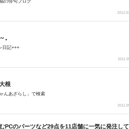
福の俳句ブログ
2012.0
～。
レ日記+++
2011.0
大根
ゃんあざらし」で検索
2011.0
むPCのパーツなど29点を11店舗に一気に発注し