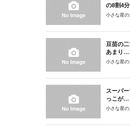
の8割4
小さな星の
豆苗の二
あまり…
小さな星の
スーパー
っこが…
小さな星の