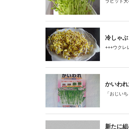
ラビット大
冷しゃぶ
+++ウクレ
かいわれ
「おじいち
新たに組