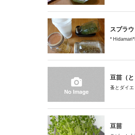
スプラウ
* Hidamari*L
豆苗（と
蚤とダイエ
豆苗