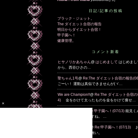
日記/記事の投稿
ブラック・ジェット。
The ダイエット合宿の報告
明日からダイエット合宿！
甲子園へ！
健康管理。
コメント新着
ヒサノリかあちゃん
@
はじめまして
はじめまし
から、西谷ひさの…
聖ちゃん1号
@
Re:The ダイエット合宿の報告(08
ごーい！ 運動は真似できませんが(ヾ…
We are Champion!!
@
Re:The ダイエット合宿の報
4)
金をかけて太ったものを金をかけて痩せ…
×
トラトラ甲子園
@
Re:甲子園へ！(07/13)
能見く
があってよかったですね。 …
We are Champion!!
@
Re:甲子園へ！(07/13)
お
でした・・・言葉が無い。