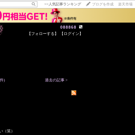
>>
人気記事ランキング
ブログを作成
楽天市場
088868
【フォローする】
【ログイン】
【毎日開催】
15記事にいいね！で1ポイント
10秒滞在
いいね!
--
/
--
件)
過去の記事 >
い（笑）