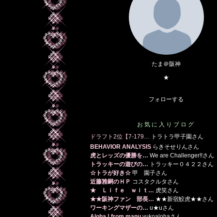
たま＠阪神
★
フォローする
お気に入りブログ
ドラフト2位【7-179…
トラトラ甲子園さん
BEHAVIOR ANALYSIS
らきそせりんさん
虎とレッズの優勝を…
We are Challenger!!さん
トラッキーの遊びの…
トラッキー０４２２さん
☆トラが好き☆
甲 園子さん
近藤雅嗣のＨＰ
コスタクルタさん
★ Ｌｉｆｅ ｗｉｔ…
虎笑さん
★★阪神ファン 部長…
★★新宿鮫虎★★さん
ワーキングマザーの…
u★uさん
Aloha ! from manu
yukoalohaさん