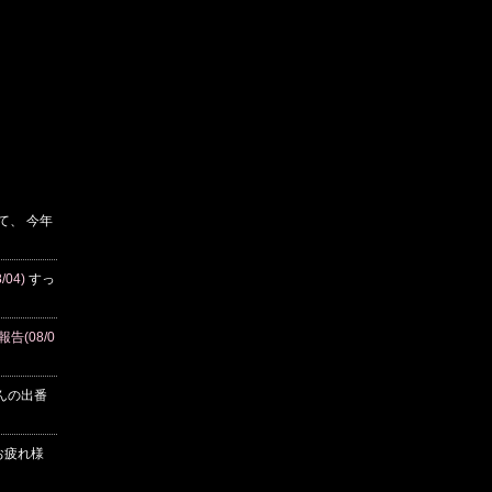
て、 今年
/04)
すっ
告(08/0
んの出番
疲れ様