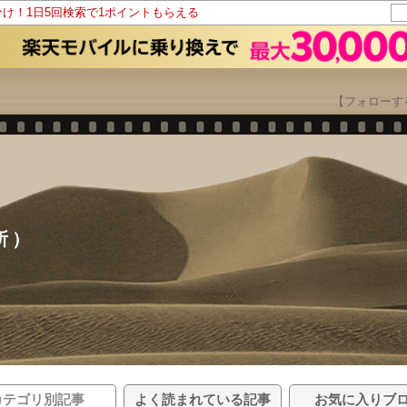
分け！1日5回検索で1ポイントもらえる
【フォローす
所）
カテゴリ別記事
よく読まれている記事
お気に入りブ