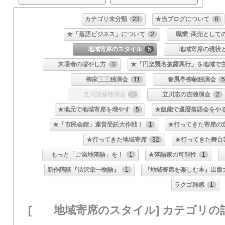
カテゴリ未分類
23
★当ブログについて
8
★「落語ビジネス」について
2
職業･商売として
地域寄席のスタイル
5
地域寄席の現状と
来場者の増やし方
3
★「円楽襲名披露興行」を地域で
柳家三三独演会
11
春風亭柳朝独演会
5
立川談修独演会
0
立川志の吉独演会
2
★地元で地域寄席を増やす
5
★飯能で還暦落語会をや
★「市民会館」運営受託大作戦！
1
★行ってきた寄席の
★行ってきた地域寄席
32
★行ってきた舞台
もっと「ご当地落語」を！
1
★落語家の可能性
1
新作講談『渋沢栄一物語』
1
『地域寄席を楽しむ本』出版
ラクゴ雑感
1
[ 地域寄席のスタイル] カテゴリの