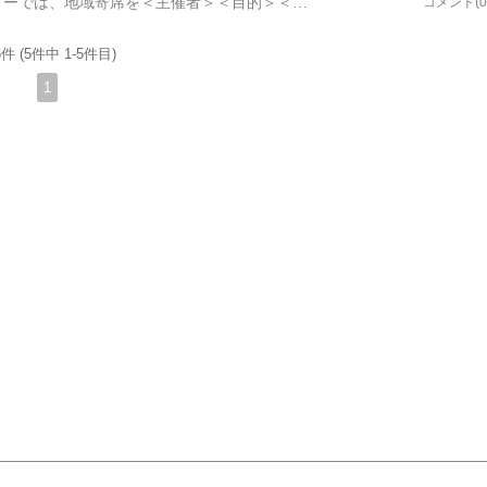
〈地域寄席って何？〉というカテゴリーでは、地域寄席を＜主催者＞＜目的＞＜出演者＞＜会場＞＜来場者＞＜入場料＞＜開催回数＞の７項目で定義付けのようなことをしています。 この〈地域寄席のスタイル〉というカテゴリーでは、同じ７つの項目で、地域寄席を「開催のスタイル」から分類してみました。＜主催者＞によるスタイル分類 日本で唯一の演芸情報誌『東京かわら版』の【毎月の演芸会情報】頁には、「会の名称」「会場」「連絡先」が記載されている欄がありますが、そこに必ずしも＜主催者名＞が書かれているわけではありません。 まず、地域寄席には＜主催者の違い＞によって下記の４つのタイプがあります。１．会場所有者や管理者が主催（個人席亭系）２．「あの噺家が好き」という個人的なフアンが主催（後援会系）３．「落語好き」が数人グループを結成して主催（同好会系）４．「イベント好き」がたまには落語会にしようと主催（イベント系） 次回からは、この１～４の違いについて書いてみます。
コメント(0
件 (5件中 1-5件目)
1