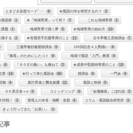
ときどき妄想モードﾞ･･･
6
★落語の何を研究するの？
2
の落語家
1
★「地域寄席」って何？
7
これも地域寄席
1
課題
1
地域寄席で描く夢
5
★地域寄席の始め方
10
主催する
2
★有望若手応援寄席のこと
12
古今亭菊之丞独演会
7
三遊亭兼好飯能独演会
5
100回記念４人勢揃い
4
「集客」のためにしたコト
8
地域で落語「入門」教室
4
る
6
「６０才の集い」も兼ねて
2
★成長中堅期待寄席のこと
10
定席
16
★行って来た落語会
86
独演会
9
一門会
4
芸能
4
真打昇進と襲名披露
11
落語と映画
5
３Ｋ辰文舎＋α
3
コミックソング
6
「会場確保」こぼれ話
2
大作戦！
2
管理人の本音・独断・妄想
4
コラム・落語総合研究所
3
きょう行ってきた「お笑い」
1
記事