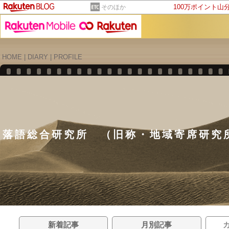
100万ポイント山
そのほか
HOME
|
DIARY
|
PROFILE
落語総合研究所 （旧称・地域寄席研究
新着記事
月別記事