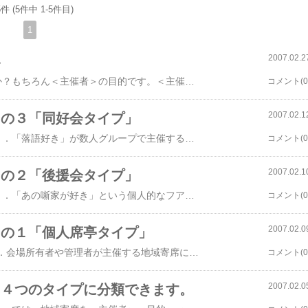
件 (5件中 1-5件目)
1
2007.02.2
い
地域寄席の「目的」とは、誰の目的なのでしょうか？もちろん＜主催者＞の目的です。＜主催者＞が地域寄席を主催する本当の目的のことです。言うまでもなく、目的には＜建て前の目的＞と＜本当の目的＞があります。まず、＜建て前の目的＞には、下記のようなものが挙げられます。 １．落語を知らない若い人や子供に「本物の落語」を知って欲しい ２．地域の人に「生の落語」に触れてもらいたい ３．自分の住んでいる地域に「落語好き」を増やしたい ４．都内の寄席に行かなくても近くで落語が聴ける場所が欲しい ５．マイク不要の小さな会場で身近に落語を聴きたい ６．若い噺家さんに「高座で話す」機会を提供したい ７．若い噺家さんを応援したい＜本当の目的＞としては、下記のようなものが挙げられます。 １．自分の好きな噺家さんの落語だけを聴きたい ２．噺家さんと個人的に親しくなるキッカケにしたい ３．特定の噺家さんに影響力を発揮できるようになりたい ４．地域の人たちに認知されるイベント主催者になりたい ５．楽しみながら「儲かる」ことをしたいおそらく、地域寄席の主催者の「本当の目的」に触れた文章は極めて少ないのではないでしょうか。なぜ、私が「主催者の本当の目的」を書けるのでしょうか？もちろん、上記のすべてが「私自身の中に有る」からなのです。
コメント(0
2007.02.1
その３「同好会タイプ」
＜主催者＞によるスタイル分類きょう（2/12）は３．「落語好き」が数人グループで主催する地域寄席について書いてみました。 このタイプの地域寄席は、「特定の噺家さんを応援する」ということよりも、とにかく「落語そのものが好き」だから、「自分たちでも噺家さんを呼んで落語会を開催したい」ということが始める動機になっています。 だから、主演する噺家さんは、いつも顔ぶれを変えるようにしているので、いつも落語以外に、音曲や曲芸、マジック、物真似、漫才などの色物の芸人さんも出演します。あたかも、鈴本や末広亭なので定席の「ミニ版」のようなものです。 主催者たちが、地域で「いろいろなタイプの芸人さんを呼んで楽しもう」というので、私はこれを＜同好会タイプの地域寄席＞と読んでいます。 主催者のスタイル分類による４タイプの中では、このタイプが一番多いのではないでしょうか。
コメント(0
2007.02.1
その２「後援会タイプ」
＜主催者＞によるスタイル分類きょう（2/10）は２．「あの噺家が好き」という個人的なフアンが主催する地域寄席について書いてみました。 このタイプの地域寄席は、そもそも主催者が「自分の好きな噺家さんの落語だけを聞きたい」ということが始める動機になっています。 いつも「主催者が自分の好きな落語家さんだけに出演してもらう」ので、その噺家さんの、その地域での後援会のようなものです。 なので、私はこれを＜後援会タイプの地域寄席＞と読んでいます。 その落語家さんの出身地などで開催されている地域寄席は、大部分がこのタイプかもしれません。 ちなみに、私が主催している＜有望若手応援寄席＞も、この＜後援会タイプ＞です。
コメント(0
2007.02.0
その１「個人席亭タイプ」
＜主催者＞によるスタイル分類きょう（2/9）は１．会場所有者や管理者が主催する地域寄席について書いてみました。 地域寄席の会場には、よく神社仏閣、飲食店、事業所のホール（社員食堂）などが使われています。それは、その会場の所有者や管理者が主催者になっていることが多いからです。 寺院の住職、神社の神主や氏子代表、店のオーナーや店長、事業所の責任者で「落語好き」であれば、多くの人が「いつか自分の所でも落語会をやりたいなぁ」と思うようになるからです。 これは数ある＜地域寄席の始め方＞の中では、一番始めやすいスタイルです。 なにしろ、会場の確保はすぐできるし、落語会場だけでなく周囲の場所までかなり自由に使えます。それに会場使用料が不要です。 私は、これを＜個人席亭タイプの地域寄席＞と読んでいます。 個人の住宅でも、３０人以上が入れるくらいの大広間や集会室が有るような家であるなら、そこで地域寄席を開催することは可能です。
コメント(0
2007.02.0
、４つのタイプに分類できます。