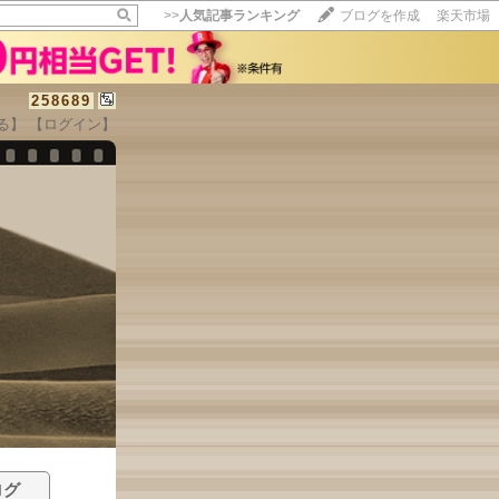
>>
人気記事ランキング
ブログを作成
楽天市場
258689
る】
【ログイン】
ログ