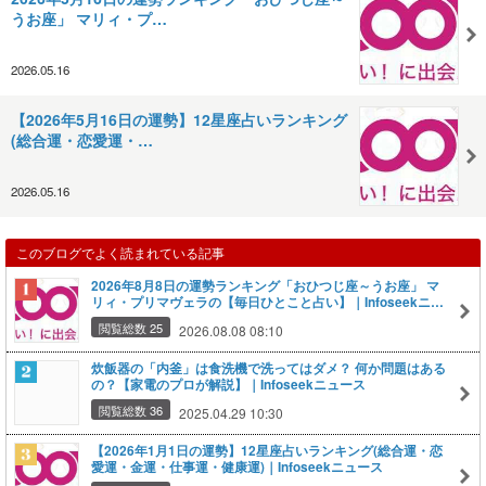
うお座」 マリィ・プ…
2026.05.16
【2026年5月16日の運勢】12星座占いランキング
(総合運・恋愛運・…
2026.05.16
このブログでよく読まれている記事
2026年8月8日の運勢ランキング「おひつじ座～うお座」 マ
リィ・プリマヴェラの【毎日ひとこと占い】｜Infoseekニュ
ース
閲覧総数 25
2026.08.08 08:10
炊飯器の「内釜」は食洗機で洗ってはダメ？ 何か問題はある
の？【家電のプロが解説】｜Infoseekニュース
閲覧総数 36
2025.04.29 10:30
【2026年1月1日の運勢】12星座占いランキング(総合運・恋
愛運・金運・仕事運・健康運)｜Infoseekニュース