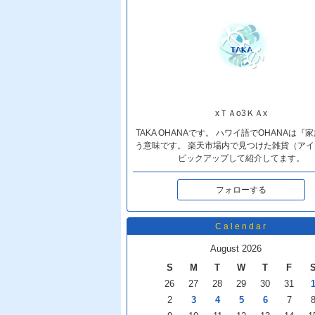
xＴＡo3ＫＡx
TAKA OHANAです。 ハワイ語でOHANAは『
う意味です。 楽天市場内で見つけた雑貨（アイ
ピックアップして紹介してます。
フォローする
Calendar
August 2026
S
M
T
W
T
F
26
27
28
29
30
31
2
3
4
5
6
7