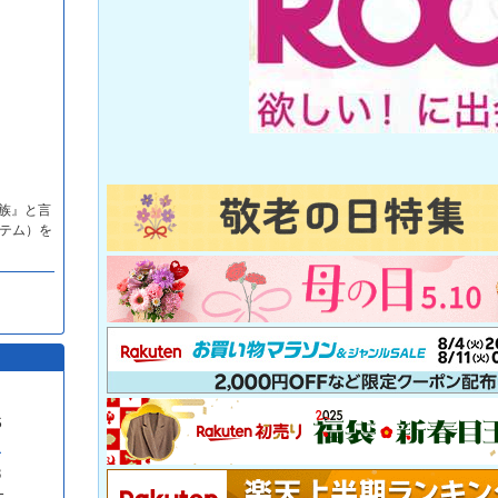
家族』と言
テム）を
S
1
8