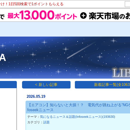
分け！1日5回検索で1ポイントもらえる
A
< 新しい記事
新着記事一覧(全1063
2026.05.19
【エアコン】知らないと大損！？ 電気代が跳ね上がる“NGな
foseekニュース
テーマ：
気になるニュース＆話題(Infoseekニュース)(193630)
カテゴリ：
話題