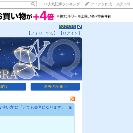
>>
人気記事ランキング
ブログを作成
楽天市場
927533
【フォローする】
【ログイン】
【毎日開催】
15記事にいいね！で1ポイント
10秒滞在
いいね!
--
/
--
3件)
過去の記事 >
使い方”に「とても参考になります」｜In